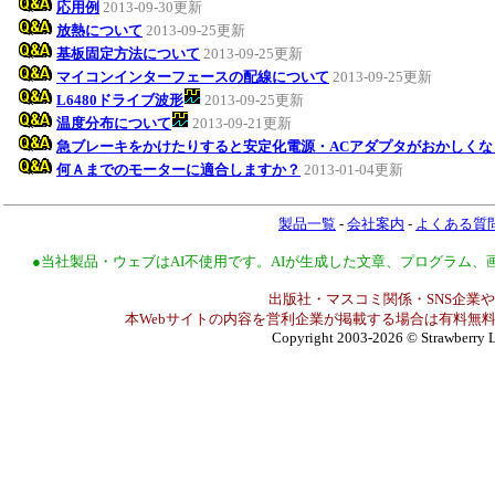
応用例
2013-09-30更新
放熱について
2013-09-25更新
基板固定方法について
2013-09-25更新
マイコンインターフェースの配線について
2013-09-25更新
L6480ドライブ波形
2013-09-25更新
温度分布について
2013-09-21更新
急ブレーキをかけたりすると安定化電源・ACアダプタがおかしくな
何Ａまでのモーターに適合しますか？
2013-01-04更新
製品一覧
-
会社案内
-
よくある質
●当社製品・ウェブはAI不使用です。AIが生成した文章、プログラム
出版社・マスコミ関係・SNS企業や
本Webサイトの内容を営利企業が掲載する場合は有料無料
Copyright 2003-2026
© Strawberry L