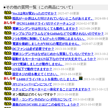
●その他の質問一覧（この商品について）
Ver.2は何が変わったのですか？
2025-07-10更新
抵抗が一か所はんだ付けされていないところがあります。
2024-08
[PCN] L6480ドライバのマイナーチェンジ
2024-02-07更新
電解コンデンサは付けなくても動作しますか？
2023-09-28更新
サンプルプログラムなどをGitHubなどで公開されないのですか？
2
2つを同時に制御してもぴったり同時に止まらない。
2020-10-08更
電源を接続しましたがVREGの電圧が出ません。
2020-07-22更新
DCファンは必ず必要ですか？
2013-10-30更新
電解コンデンサはなぜはじめから実装していないですか？
2013-10
駆動するモーターは12V以下なのですが大丈夫でしょうか？
2013-1
SPIで配線しましたが動作しません。
2013-10-16更新
12V以下で動作できますか？
2013-10-16更新
固定ネジの径を教えてください。
2013-10-16更新
L6480ドライバキットを発売いたしました。
2013-10-16更新
JP1ジャンパーピンについて
2013-10-12更新
ステッピングモーターと一体化することはできますか？
2013-10-1
オン抵抗はどのくらいですか？
2013-10-08更新
端子・コンデンサののハンダ付けについて
2013-10-03更新
基板の2013(C)SBLとはどこの会社でしょうか？
2013-10-03更新