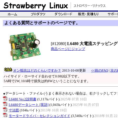
よくある質問とサポートのページです。
[#12080]
L6480 大電流ステッピング
商品ページにジャンプ
オン抵抗はどのくらいですか？
2013-10-08更新
<<前のFAQ
|
次のF
ハイサイド・ローサイド合わせて0.08Ω以下です。
5A時で2W, 10A時で損失は約8Wということになります。
●データシート・ファイル (うまく表示されない場合は、右クリックしてフ
L6480 Ver.2説明書
(1,117kバイト)
2025年 07月 10日
L6480データシート [英語]
(1,043kバイト)
2025年 01月 07日
寸法図
(104kバイト)
2013年 10月 19日
モータードライバ・セレクションガイド
(3,540kバイト)
2018年 01月 2