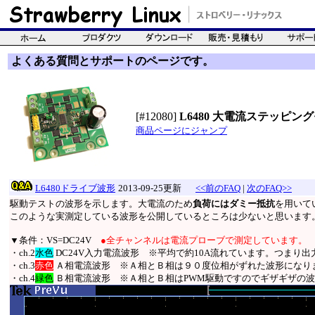
よくある質問とサポートのページです。
[#12080]
L6480 大電流ステッピング
商品ページにジャンプ
L6480ドライブ波形
2013-09-25更新
<<前のFAQ
|
次のFAQ>>
駆動テストの波形を示します。大電流のため
負荷にはダミー抵抗
を用いて
このような実測定している波形を公開しているところは少ないと思います
▼条件：VS=DC24V
●全チャンネルは電流プローブで測定しています。
・ch.2
水色
DC24V入力電流波形 ※平均で約10A流れています。つまり出力
・ch.3
赤色
Ａ相電流波形 ※Ａ相とＢ相は９０度位相がずれた波形になり
・ch.4
緑色
Ｂ相電流波形 ※Ａ相とＢ相はPWM駆動ですのでギザギザの