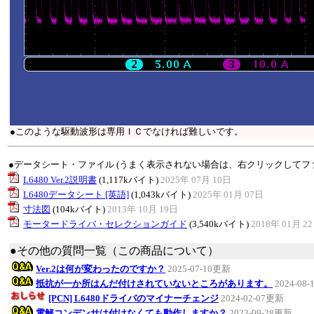
●このような駆動波形は専用ＩＣでなければ難しいです。
●データシート・ファイル (うまく表示されない場合は、右クリックしてフ
L6480 Ver.2説明書
(1,117kバイト)
2025年 07月 10日
L6480データシート [英語]
(1,043kバイト)
2025年 01月 07日
寸法図
(104kバイト)
2013年 10月 19日
モータードライバ・セレクションガイド
(3,540kバイト)
2018年 01月 2
●その他の質問一覧（この商品について）
Ver.2は何が変わったのですか？
2025-07-10更新
抵抗が一か所はんだ付けされていないところがあります。
2024-08
[PCN] L6480ドライバのマイナーチェンジ
2024-02-07更新
電解コンデンサは付けなくても動作しますか？
2023-09-28更新