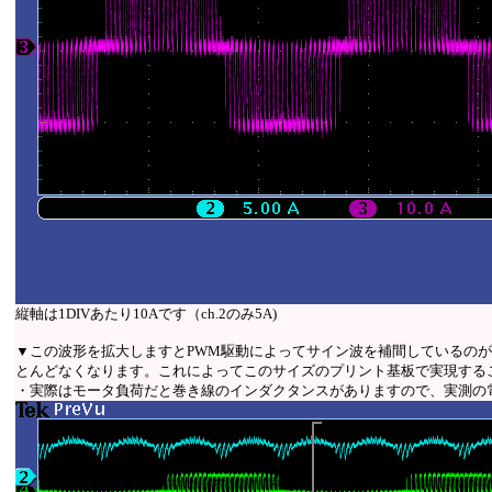
縦軸は1DIVあたり10Aです（ch.2のみ5A)
▼この波形を拡大しますとPWM駆動によってサイン波を補間しているのが判り
とんどなくなります。これによってこのサイズのプリント基板で実現する
・実際はモータ負荷だと巻き線のインダクタンスがありますので、実測の