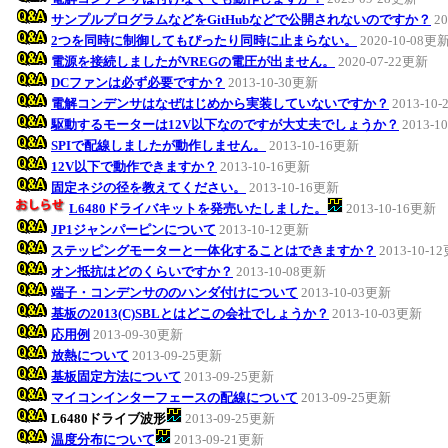
サンプルプログラムなどをGitHubなどで公開されないのですか？
2
2つを同時に制御してもぴったり同時に止まらない。
2020-10-08更
電源を接続しましたがVREGの電圧が出ません。
2020-07-22更新
DCファンは必ず必要ですか？
2013-10-30更新
電解コンデンサはなぜはじめから実装していないですか？
2013-10
駆動するモーターは12V以下なのですが大丈夫でしょうか？
2013-1
SPIで配線しましたが動作しません。
2013-10-16更新
12V以下で動作できますか？
2013-10-16更新
固定ネジの径を教えてください。
2013-10-16更新
L6480ドライバキットを発売いたしました。
2013-10-16更新
JP1ジャンパーピンについて
2013-10-12更新
ステッピングモーターと一体化することはできますか？
2013-10-1
オン抵抗はどのくらいですか？
2013-10-08更新
端子・コンデンサののハンダ付けについて
2013-10-03更新
基板の2013(C)SBLとはどこの会社でしょうか？
2013-10-03更新
応用例
2013-09-30更新
放熱について
2013-09-25更新
基板固定方法について
2013-09-25更新
マイコンインターフェースの配線について
2013-09-25更新
L6480ドライブ波形
2013-09-25更新
温度分布について
2013-09-21更新