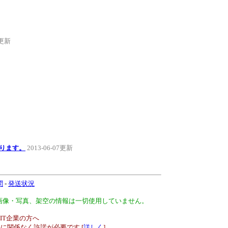
2更新
ります。
2013-06-07更新
問
-
発送状況
、画像・写真、架空の情報は一切使用していません。
IT企業の方へ
に関係なく許諾が必要です [
詳しく
]