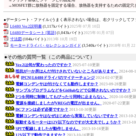
→MOSFET群に放熱器を固定する場合、放熱器を支持するための固定穴
●データシート・ファイル (うまく表示されない場合は、右クリックしてフ
L6480 Ver.2説明書
(1,117kバイト)
2025年 07月 10日
L6480データシート [英語]
(1,043kバイト)
2025年 01月 07日
寸法図
(104kバイト)
2013年 10月 19日
モータードライバ・セレクションガイド
(3,540kバイト)
2018年 01月 2
●その他の質問一覧（この商品について）
Ver.2は何が変わったのですか？
2025-07-10更新
抵抗が一か所はんだ付けされていないところがあります。
2024-08
[PCN] L6480ドライバのマイナーチェンジ
2024-02-07更新
電解コンデンサは付けなくても動作しますか？
2023-09-28更新
サンプルプログラムなどをGitHubなどで公開されないのですか？
2
2つを同時に制御してもぴったり同時に止まらない。
2020-10-08更
電源を接続しましたがVREGの電圧が出ません。
2020-07-22更新
DCファンは必ず必要ですか？
2013-10-30更新
電解コンデンサはなぜはじめから実装していないですか？
2013-10
駆動するモーターは12V以下なのですが大丈夫でしょうか？
2013-1
SPIで配線しましたが動作しません。
2013-10-16更新
12V以下で動作できますか？
2013-10-16更新