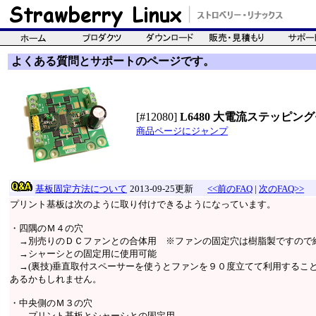
よくある質問とサポートのページです。
[#12080]
L6480 大電流ステッピング
商品ページにジャンプ
基板固定方法について
2013-09-25更新
<<前のFAQ
|
次のFAQ>>
プリント基板は次のように取り付けできるようになっています。
・四隅のＭ４の穴
→別売りのＤＣファンとの合体用 ※ファンの固定穴は樹脂製ですので
→シャーシとの固定用に使用可能
→(裏技)垂直取付スペーサーを使うとファンを９０度立てて利用するこ
あるかもしれません。
・中央側のＭ３の穴
→プリント基板とシャーシとの固定用