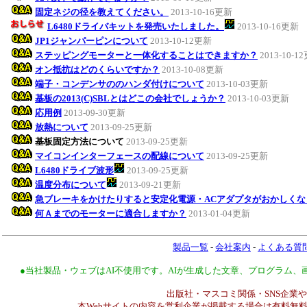
固定ネジの径を教えてください。
2013-10-16更新
L6480ドライバキットを発売いたしました。
2013-10-16更新
JP1ジャンパーピンについて
2013-10-12更新
ステッピングモーターと一体化することはできますか？
2013-10-1
オン抵抗はどのくらいですか？
2013-10-08更新
端子・コンデンサののハンダ付けについて
2013-10-03更新
基板の2013(C)SBLとはどこの会社でしょうか？
2013-10-03更新
応用例
2013-09-30更新
放熱について
2013-09-25更新
基板固定方法について
2013-09-25更新
マイコンインターフェースの配線について
2013-09-25更新
L6480ドライブ波形
2013-09-25更新
温度分布について
2013-09-21更新
急ブレーキをかけたりすると安定化電源・ACアダプタがおかしくな
何Ａまでのモーターに適合しますか？
2013-01-04更新
製品一覧
-
会社案内
-
よくある質
●当社製品・ウェブはAI不使用です。AIが生成した文章、プログラム
出版社・マスコミ関係・SNS企業や
本Webサイトの内容を営利企業が掲載する場合は有料無料