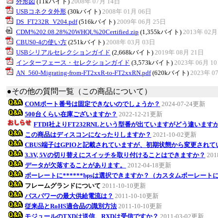
外形図
(11kバイト)
2008年 07月 14日
USBコネクタ外形
(30kバイト)
2008年 01月 06日
DS_FT232R_V204.pdf
(516kバイト)
2009年 06月 25日
CDM%202.08.28%20WHQL%20Certified.zip
(1,355kバイト)
2013年 02月
CBUS0-4の使い方
(251kバイト)
2008年 03月 03日
USBシリアルセレクションガイド
(2,668kバイト)
2019年 08月 21日
インターフェース・セレクションガイド
(3,573kバイト)
2023年 06月 1
AN_560-Migrating-from-FT2xxR-to-FT2xxRN.pdf
(620kバイト)
2023年 0
●その他の質問一覧（この商品について）
COMポート番号は固定できないのでしょうか？
2024-07-24更新
500台くらい在庫ございますか？
2022-12-21更新
FTDI社よりFT232RNLという型番が出ていますがどう違います
この商品はディスコンになったりしますか？
2021-10-02更新
CBUS端子はGPIOと記載されていますが、初期状態から変更されて
3.3V, 5Vの切り替えにスイッチを取り付けることはできますか？
201
データが欠落することがあります。
2012-04-18更新
ボーレートに******bpsは選択できますか？（カスタムボーレート
フレームグランドについて
2011-10-10更新
バスパワーの最大供給電流は？
2011-10-10更新
従来品とRoHS適合品の識別方法
2011-10-10更新
モジュールのTXDは送信、RXDは受信ですか？
2011-03-02更新