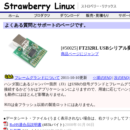
よくある質問とサポートのページです。
[#50025]
FT232RL USBシリ
商品ページにジャンプ
フレームグランドについて
2011-10-10更新
<<前のFAQ
|
次のFAQ>
ハンダ面にあるジャンパー箇所（J3）はUSBの信号グランドとフレーム
接続するかどうかはアプリケーションによりますので、用途に応じてハン
も動作にはほとんど影響ありません。
※J3は金フラッシュ以前の製造ロットにはありません。
●データシート・ファイル (うまく表示されない場合は、右クリックしてフ
RoHS適合品説明書
(483kバイト)
2008年 01月 06日