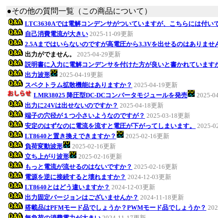
●その他の質問一覧（この商品について）
LTC3630Aでは電解コンデンサがついていますが、こちらには付い
自己消費電流が大きい
2025-11-09更新
2.5Aまではいらないのですが高電圧から3.3Vを出せるのはありませ
出力がでません。
2025-04-29更新
説明書に入力に電解コンデンサを付けた方が良いと書かれています
出力波形
2025-04-19更新
スペクトラム拡散機能はありますか？
2025-04-19更新
LMR38025 降圧型DC-DCコンバータモジュールを発売
2025-
出力に24Vは出せないのですか？
2025-04-18更新
端子の穴径が１つ小さいようなのですが？
2025-03-18更新
安定のはずなのに電流を流すと電圧が下がってしまいます。
2025-
LT8640と置き換えできますか？
2025-02-16更新
負荷変動波形
2025-02-16更新
立ち上がり波形
2025-02-16更新
もっと電流が流せるのはないですか？
2025-02-16更新
電源を逆に接続すると壊れますか？
2024-12-03更新
LT8640とはどう違いますか？
2024-12-03更新
出力固定バージョンはございませんか？
2024-11-18更新
搭載品はPFMモード品でしょうか？PWMモード品でしょうか？
20
無負荷の消費電力が大きい
2024-11-17更新