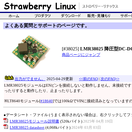
よくある質問とサポートのページです。
[#38025]
LMR38025 降圧型DC
商品ページにジャンプ
出力がでません。
2025-04-29更新
<<前のFAQ
|
次のFAQ>>
LMR38025モジュールはENピンを接続しないと動作しません。未接続
ったりすると動作したり、止まったりします。
※LT8640モジュール[
#18640
]では100kΩでVINに接続済みとなってい
●データシート・ファイル (うまく表示されない場合は、右クリックしてフ
LMR38025モジュール説明書
(520kバイト)
2025年 04月 19日
LMR38025 datasheet
(4,068kバイト)
2024年 03月 03日