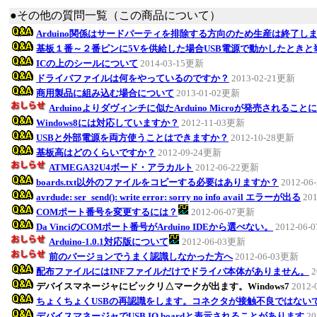
●その他の質問一覧（この商品について）
Arduino関係はサードパーティを排除する方向のため生産は終了し
基板１番～２番ピンに5Vを供給した場合USB電源で動かしたとき
ICの上のシールについて
2014-03-15更新
ドライバファイルは何をやっているのですか？
2013-02-21更新
商用製品に組み込む場合について
2013-01-02更新
Arduinoよりダヴィンチに似たArduino Microが発売されるこ
Windows8には対応していますか？
2012-11-03更新
USBと外部電源を両方使うことはできますか？
2012-10-28更新
基板高はどのくらいですか？
2012-09-24更新
ATMEGA32U4ボード・アラカルト
2012-06-22更新
boards.txt以外のファイルをコピーする必要はありますか？
2012-0
avrdude: ser_send(): write error: sorry no info avail エラーが出る
20
COMポート番号を変更するには？
2012-06-07更新
Da VinciのCOMポート番号がArduino IDEから選べない。
2012-06
Arduino-1.0.1対応版について
2012-06-03更新
前のバージョンでうまく認識しなかった方へ
2012-06-03更新
配布ファイルにはINFファイルだけでドライバ本体がありません。
2
デバイスマネージャにビックリ△マークが出ます。Windows7
2012
ちょくちょくUSBの再認識をします。コネクタが接触不良ではない
デバイスマネージャでUSB IO boardと表示されることがあります
20