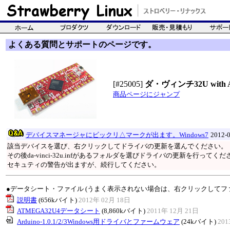
よくある質問とサポートのページです。
[#25005]
ダ・ヴィンチ32U with Ard
商品ページにジャンプ
デバイスマネージャにビックリ△マークが出ます。Windows7
2012-
該当デバイスを選び、右クリックしてドライバの更新を選んでください。
その後da-vinci-32u.infがあるフォルダを選びドライバの更新を行ってくだ
セキュティの警告が出ますが、続行してください。
●データシート・ファイル (うまく表示されない場合は、右クリックしてフ
説明書
(656kバイト)
2012年 02月 18日
ATMEGA32U4データシート
(8,860kバイト)
2011年 12月 21日
Arduino-1.0.1/2/3Windows用ドライバとファームウェア
(24kバイト)
201