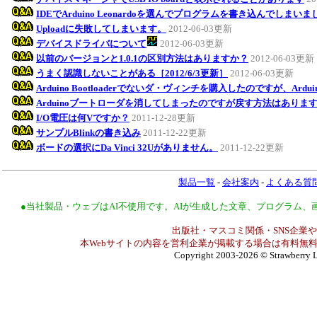
IDEでArduino Leonardoを選んでプログラムを書き込んでしまい
Uploadに失敗してしまいます。
2012-06-03更新
デバイスドライバについて
2012-06-03更新
以前のバージョンと1.0.1の区別方法はありますか？
2012-06-03更新
うまく認識しないことがある［2012/6/3更新］
2012-06-03更新
Arduino Bootloaderでないダ・ヴィンチを購入したのですが、Ar
Arduinoブートローダを消してしまったのですが戻す方法はありま
I/O電圧は何Vですか？
2011-12-28更新
サンプルBlinkの書き込み
2011-12-22更新
ボードの選択にDa Vinci 32Uがありません。
2011-12-22更新
製品一覧
-
会社案内
-
よくある質
●当社製品・ウェブはAI不使用です。AIが生成した文章、プログラム
出版社・マスコミ関係・SNS企業や
本Webサイトの内容を営利企業が掲載する場合は有料無料
Copyright 2003-2026
© Strawberry L