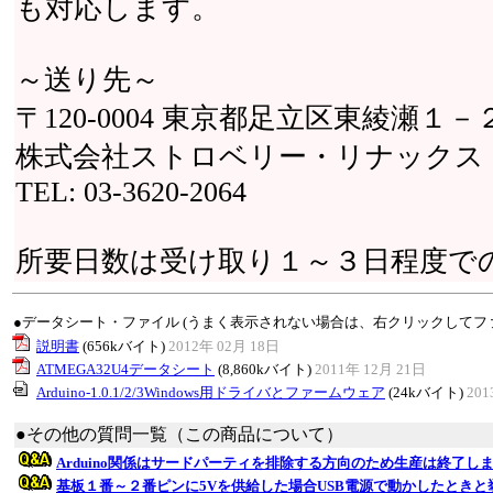
も対応します。
～送り先～
〒120-0004 東京都足立区東綾瀬１
株式会社ストロベリー・リナックス
TEL: 03-3620-2064
所要日数は受け取り１～３日程度で
●データシート・ファイル (うまく表示されない場合は、右クリックしてフ
説明書
(656kバイト)
2012年 02月 18日
ATMEGA32U4データシート
(8,860kバイト)
2011年 12月 21日
Arduino-1.0.1/2/3Windows用ドライバとファームウェア
(24kバイト)
201
●その他の質問一覧（この商品について）
Arduino関係はサードパーティを排除する方向のため生産は終了し
基板１番～２番ピンに5Vを供給した場合USB電源で動かしたとき