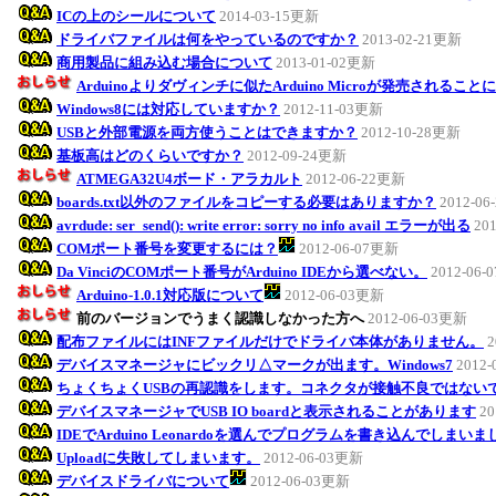
ICの上のシールについて
2014-03-15更新
ドライバファイルは何をやっているのですか？
2013-02-21更新
商用製品に組み込む場合について
2013-01-02更新
Arduinoよりダヴィンチに似たArduino Microが発売されるこ
Windows8には対応していますか？
2012-11-03更新
USBと外部電源を両方使うことはできますか？
2012-10-28更新
基板高はどのくらいですか？
2012-09-24更新
ATMEGA32U4ボード・アラカルト
2012-06-22更新
boards.txt以外のファイルをコピーする必要はありますか？
2012-0
avrdude: ser_send(): write error: sorry no info avail エラーが出る
20
COMポート番号を変更するには？
2012-06-07更新
Da VinciのCOMポート番号がArduino IDEから選べない。
2012-06
Arduino-1.0.1対応版について
2012-06-03更新
前のバージョンでうまく認識しなかった方へ
2012-06-03更新
配布ファイルにはINFファイルだけでドライバ本体がありません。
2
デバイスマネージャにビックリ△マークが出ます。Windows7
2012
ちょくちょくUSBの再認識をします。コネクタが接触不良ではない
デバイスマネージャでUSB IO boardと表示されることがあります
20
IDEでArduino Leonardoを選んでプログラムを書き込んでしまい
Uploadに失敗してしまいます。
2012-06-03更新
デバイスドライバについて
2012-06-03更新