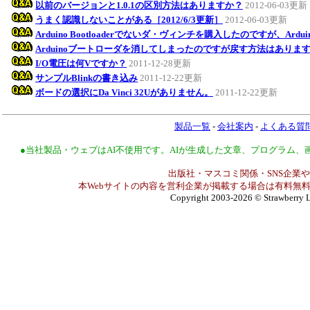
以前のバージョンと1.0.1の区別方法はありますか？
2012-06-03更新
うまく認識しないことがある［2012/6/3更新］
2012-06-03更新
Arduino Bootloaderでないダ・ヴィンチを購入したのですが、Ar
Arduinoブートローダを消してしまったのですが戻す方法はありま
I/O電圧は何Vですか？
2011-12-28更新
サンプルBlinkの書き込み
2011-12-22更新
ボードの選択にDa Vinci 32Uがありません。
2011-12-22更新
製品一覧
-
会社案内
-
よくある質
●当社製品・ウェブはAI不使用です。AIが生成した文章、プログラム
出版社・マスコミ関係・SNS企業や
本Webサイトの内容を営利企業が掲載する場合は有料無料
Copyright 2003-2026
© Strawberry L