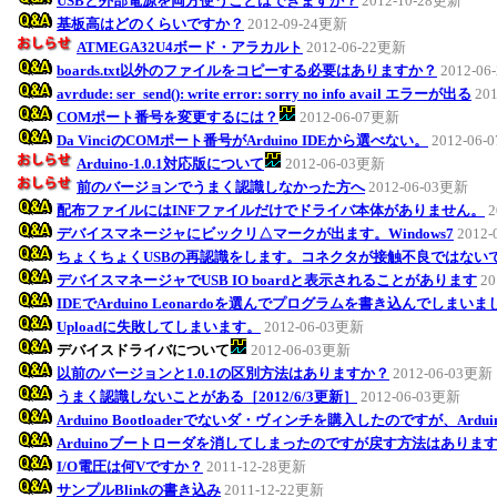
USBと外部電源を両方使うことはできますか？
2012-10-28更新
基板高はどのくらいですか？
2012-09-24更新
ATMEGA32U4ボード・アラカルト
2012-06-22更新
boards.txt以外のファイルをコピーする必要はありますか？
2012-0
avrdude: ser_send(): write error: sorry no info avail エラーが出る
20
COMポート番号を変更するには？
2012-06-07更新
Da VinciのCOMポート番号がArduino IDEから選べない。
2012-06
Arduino-1.0.1対応版について
2012-06-03更新
前のバージョンでうまく認識しなかった方へ
2012-06-03更新
配布ファイルにはINFファイルだけでドライバ本体がありません。
2
デバイスマネージャにビックリ△マークが出ます。Windows7
2012
ちょくちょくUSBの再認識をします。コネクタが接触不良ではない
デバイスマネージャでUSB IO boardと表示されることがあります
20
IDEでArduino Leonardoを選んでプログラムを書き込んでしまい
Uploadに失敗してしまいます。
2012-06-03更新
デバイスドライバについて
2012-06-03更新
以前のバージョンと1.0.1の区別方法はありますか？
2012-06-03更新
うまく認識しないことがある［2012/6/3更新］
2012-06-03更新
Arduino Bootloaderでないダ・ヴィンチを購入したのですが、Ar
Arduinoブートローダを消してしまったのですが戻す方法はありま
I/O電圧は何Vですか？
2011-12-28更新
サンプルBlinkの書き込み
2011-12-22更新