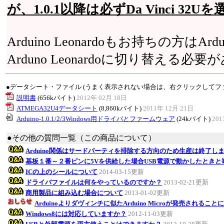
が、1.0.1以降は必ずDa Vinci 3
Arduino Leonardoもお持ちの方はArd
Arduno Leonardoに切り替える必
●データシート・ファイル (うまく表示されない場合は、右クリックしてフ
説明書
(656kバイト)
2012年 02月 18日
ATMEGA32U4データシート
(8,860kバイト)
2011年 12月 21日
Arduino-1.0.1/2/3Windows用ドライバとファームウェア
(24kバイト)
201
●その他の質問一覧（この商品について）
Arduino関係はサードパーティを排除する方向のため生産は終了し
基板１番～２番ピンに5Vを供給した場合USB電源で動かしたとき
ICの上のシールについて
2014-03-15更新
ドライバファイルは何をやっているのですか？
2013-02-21更新
商用製品に組み込む場合について
2013-01-02更新
Arduinoよりダヴィンチに似たArduino Microが発売されるこ
Windows8には対応していますか？
2012-11-03更新