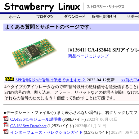
よくある質問とサポートのページです。
[#13641]
CA-IS3641 SPIア
商品ページにジャンプ
SPI信号以外の信号は伝達できますか？
2023-04-12更新
<<前のFA
4chタイプのアイソレータなのでSPI信号以外の絶縁信号を送受信するこ
SPIの信号の他、割り込み、アラート、リセットなどの信号も制御しなけ
それらの信号のためにもう１個使って動かすことは可能です。
●データシート・ファイル (うまく表示されない場合は、右クリックしてフ
CA-IS3641モジュール説明書
(868kバイト)
2023年 06月 01日
CA-IS36xx Datasheet
(1,252kバイト)
2023年 01月 31日
インターフェース・セレクションガイド
(3,573kバイト)
2023年 06月 1