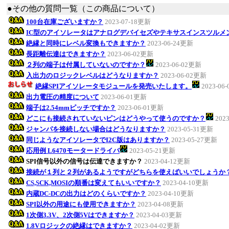
●その他の質問一覧（この商品について）
100台在庫ございますか？
2023-07-18更新
IC型のアイソレータはアナログデバイセズやテキサスインスツルメ
絶縁と同時にレベル変換もできますか？
2023-06-24更新
長距離伝達はできますか？
2023-06-02更新
２列の端子は付属していないのですか？
2023-06-02更新
入出力のロジックレベルはどうなりますか？
2023-06-02更新
絶縁SPIアイソレータモジュールを発売いたします。
2023-06
出力電圧の精度について
2023-06-01更新
端子は2.54mmピッチですか？
2023-06-01更新
どこにも接続されていないピンはどうやって使うのですか？
202
ジャンパを接続しない場合はどうなりますか？
2023-05-31更新
同じようなアイソレータでI2C版はありますか？
2023-05-27更新
応用例 L6470モータードライバ
2023-05-21更新
SPI信号以外の信号は伝達できますか？
2023-04-12更新
接続が１列と２列があるようですがどちらを使えばいいでしょうか
CS,SCK,MOSIの順番は変えてもいいですか？
2023-04-10更新
内蔵DC-DCの出力はどのくらいですか？
2023-04-10更新
SPI以外の用途にも使用できますか？
2023-04-08更新
1次側3.3V、2次側5Vはできますか？
2023-04-03更新
1.8Vロジックの絶縁はできますか？
2023-04-02更新