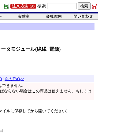
検索
イソレータモジュール(絶縁+電源)
Q
|
次のFAQ>>
とはできません。
ればならない場合はこの商品は使えません。もしくは
ァイルに保存してから開いてください)
0日