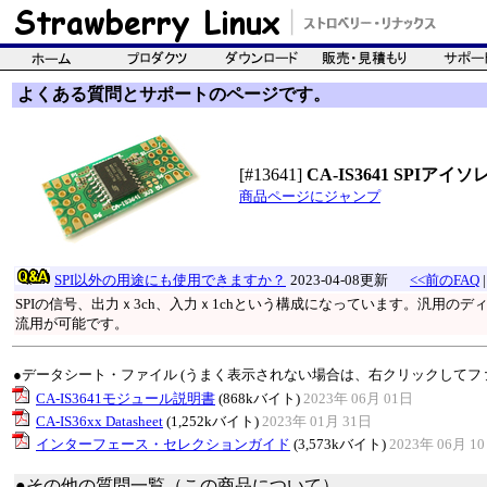
よくある質問とサポートのページです。
[#13641]
CA-IS3641 SPIア
商品ページにジャンプ
SPI以外の用途にも使用できますか？
2023-04-08更新
<<前のFAQ
SPIの信号、出力ｘ3ch、入力ｘ1chという構成になっています。汎用の
流用が可能です。
●データシート・ファイル (うまく表示されない場合は、右クリックしてフ
CA-IS3641モジュール説明書
(868kバイト)
2023年 06月 01日
CA-IS36xx Datasheet
(1,252kバイト)
2023年 01月 31日
インターフェース・セレクションガイド
(3,573kバイト)
2023年 06月 1
●その他の質問一覧（この商品について）