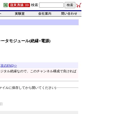
検索
イソレータモジュール(絶縁+電源)
|
次のFAQ>>
ディジタル絶縁なので、このチャンネル構成で良ければ
ァイルに保存してから開いてください)
0日