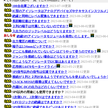
100台在庫ございますか？
2023-07-18更新
IC型のアイソレータはアナログデバイセズやテキサスインスツルメ
絶縁と同時にレベル変換もできますか？
2023-06-24更新
長距離伝達はできますか？
2023-06-02更新
２列の端子は付属していないのですか？
2023-06-02更新
入出力のロジックレベルはどうなりますか？
2023-06-02更新
絶縁SPIアイソレータモジュールを発売いたします。
2023-06
出力電圧の精度について
2023-06-01更新
端子は2.54mmピッチですか？
2023-06-01更新
どこにも接続されていないピンはどうやって使うのですか？
202
ジャンパを接続しない場合はどうなりますか？
2023-05-31更新
同じようなアイソレータでI2C版はありますか？
2023-05-27更新
応用例 L6470モータードライバ
2023-05-21更新
SPI信号以外の信号は伝達できますか？
2023-04-12更新
接続が１列と２列があるようですがどちらを使えばいいでしょうか
CS,SCK,MOSIの順番は変えてもいいですか？
2023-04-10更新
内蔵DC-DCの出力はどのくらいですか？
2023-04-10更新
SPI以外の用途にも使用できますか？
2023-04-08更新
1次側3.3V、2次側5Vはできますか？
2023-04-03更新
1.8Vロジックの絶縁はできますか？
2023-04-02更新
SPI信号以外に絶縁できるピンはありますか？
2023-04-01更新