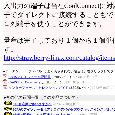
入出力の端子は当社CoolConnec
子でダイレクトに接続することもで
１列端子を使うことができます。
量産は完了しており１個から１個単
す。
http://strawberry-linux.com/catalog/ite
●データシート・ファイル (うまく表示されない場合は、右クリックしてフ
CA-IS3641モジュール説明書
(868kバイト)
2023年 06月 01日
CA-IS36xx Datasheet
(1,252kバイト)
2023年 01月 31日
インターフェース・セレクションガイド
(3,573kバイト)
2023年 06月 1
●その他の質問一覧（この商品について）
100台在庫ございますか？
2023-07-18更新
IC型のアイソレータはアナログデバイセズやテキサスインスツルメ
絶縁と同時にレベル変換もできますか？
2023-06-24更新