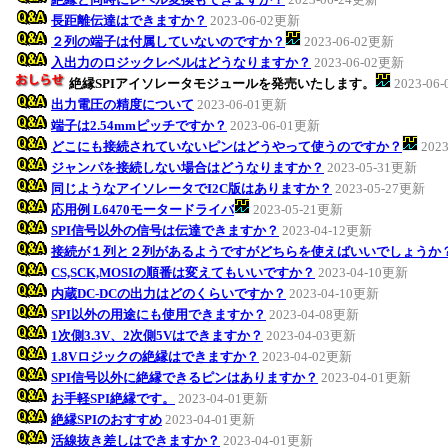
長距離伝達はできますか？
2023-06-02更新
２列の端子は付属していないのですか？
2023-06-02更新
入出力のロジックレベルはどうなりますか？
2023-06-02更新
絶縁SPIアイソレータモジュールを発売いたします。
2023-06
出力電圧の精度について
2023-06-01更新
端子は2.54mmピッチですか？
2023-06-01更新
どこにも接続されていないピンはどうやって使うのですか？
202
ジャンパを接続しない場合はどうなりますか？
2023-05-31更新
同じようなアイソレータでI2C版はありますか？
2023-05-27更新
応用例 L6470モータードライバ
2023-05-21更新
SPI信号以外の信号は伝達できますか？
2023-04-12更新
接続が１列と２列があるようですがどちらを使えばいいでしょうか
CS,SCK,MOSIの順番は変えてもいいですか？
2023-04-10更新
内蔵DC-DCの出力はどのくらいですか？
2023-04-10更新
SPI以外の用途にも使用できますか？
2023-04-08更新
1次側3.3V、2次側5Vはできますか？
2023-04-03更新
1.8Vロジックの絶縁はできますか？
2023-04-02更新
SPI信号以外に絶縁できるピンはありますか？
2023-04-01更新
お手軽SPI絶縁です。
2023-04-01更新
絶縁SPIのおすすめ
2023-04-01更新
活線抜き差しはできますか？
2023-04-01更新