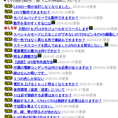
LEDの一部が点灯しなくなりました。
2026-02-10更新
24Vで動作できますか？
2026-02-10更新
モバイルバッテリーでも動作できますか？
2026-02-10更新
数字を見やすくするには
2026-02-02更新
大型の7セグLEDモジュールをリリースします
2026-02-02更新
スペシャルモードに入ることができないのでOEピンをPWM駆動し
同一色ではなく異なる色で連結もできますか？
2026-02-01更新
ステータスコードを読んでみましたが0のまま変化しない。
2026
電源電圧の最大は何Vですか？
2026-01-30更新
明るさ調整方法
2026-01-29更新
【必読】SPI信号作成方法
2026-01-29更新
付属の電解コンデンサは付ける必要がありますか？
2026-01-28更新
緑はなんか暗いです。
2026-01-28更新
１つの色しか出ない
2026-01-28更新
電圧を上げるともっと明るくなりますか？
2026-01-27更新
使用環境（温度・湿度）について
2026-01-17更新
J1は必ず接続する必要はありますか？
2025-09-08更新
連結するとき、CN4とCN5は接続する必要はありますか？
2025-09
寸法図を教えてください。
2025-09-08更新
赤、緑、青の明るさが合わない
2025-08-15更新
0~9以外の記号は出せますか？
2025-08-15更新