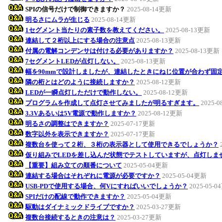
SPIの信号だけで制御できますか？
2025-08-14更新
明るさにムラが生じる
2025-08-14更新
1セグメント当たりの素子数を教えてください。
2025-08-13更新
連結して２桁以上にする場合の注意点
2025-08-13更新
付属の電解コンデンサは付ける必要がありますか？
2025-08-13更新
7セグメントLEDが点灯しない。
2025-08-13更新
幅を90mmで設計しましたが、連結したときにねじ位置が合わず固
隣の桁とはどのように接続しますか？
2025-08-12更新
LEDが一瞬点灯しただけで動作しない。
2025-08-12更新
プログラムを作成して点灯させてみましたが明るすぎます。
2025-
3.3Vあるいは5V電源で動作しますか？
2025-08-12更新
明るさの調整はできますか？
2025-07-17更新
数字以外を表示できますか？
2025-07-17更新
複数台を使って２桁、３桁の表示器として使用できるでしょうか？
仮り組みでLEDを差し込んだ状態でテストしていますが、点灯しま
【重要】組み立ての順番について
2025-05-04更新
連結する場合はそれぞれに電源が必要ですか？
2025-05-04更新
USB-PDで使用する場合、何Vにすればいいでしょうか？
2025-05-
SPIだけの配線で動作できますか？
2025-05-04更新
駆動はダイナミックドライブですか？
2025-03-27更新
複数台接続するときの注意は？
2025-03-27更新