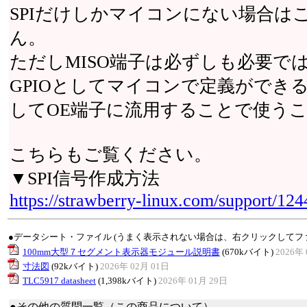
SPIだけしかマイコンにない場合は
ん。
ただしMISO端子は必ずしも必要では
GPIOとしてマイコンで定義ができる
してOE端子に流用することで使う
こちらもご覧ください。
▼SPI信号作成方法
https://strawberry-linux.com/support/12
●データシート・ファイル (うまく表示されない場合は、右クリックしてフ
100mm大型７セグメント表示器モジュール説明書
(670kバイト)
2026年 
寸法図
(92kバイト)
2026年 02月 01日
TLC5917 datasheet
(1,398kバイト)
2026年 01月 29日
●その他の質問一覧（この商品について）