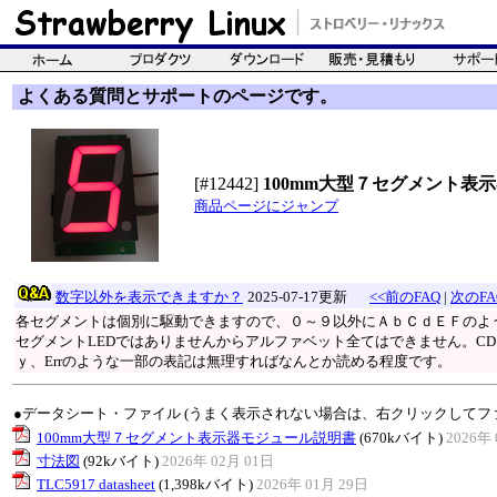
よくある質問とサポートのページです。
[#12442]
100mm大型７セグメント表
商品ページにジャンプ
数字以外を表示できますか？
2025-07-17更新
<<前のFAQ
|
次のFA
各セグメントは個別に駆動できますので、０～９以外にＡｂＣｄＥＦのよう
セグメントLEDではありませんからアルファベット全てはできません。CD
ｙ、Errのような一部の表記は無理すればなんとか読める程度です。
●データシート・ファイル (うまく表示されない場合は、右クリックしてフ
100mm大型７セグメント表示器モジュール説明書
(670kバイト)
2026年 
寸法図
(92kバイト)
2026年 02月 01日
TLC5917 datasheet
(1,398kバイト)
2026年 01月 29日