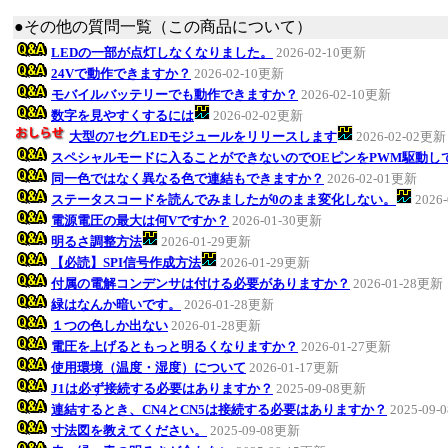
●その他の質問一覧（この商品について）
LEDの一部が点灯しなくなりました。
2026-02-10更新
24Vで動作できますか？
2026-02-10更新
モバイルバッテリーでも動作できますか？
2026-02-10更新
数字を見やすくするには
2026-02-02更新
大型の7セグLEDモジュールをリリースします
2026-02-02更新
スペシャルモードに入ることができないのでOEピンをPWM駆動し
同一色ではなく異なる色で連結もできますか？
2026-02-01更新
ステータスコードを読んでみましたが0のまま変化しない。
2026
電源電圧の最大は何Vですか？
2026-01-30更新
明るさ調整方法
2026-01-29更新
【必読】SPI信号作成方法
2026-01-29更新
付属の電解コンデンサは付ける必要がありますか？
2026-01-28更新
緑はなんか暗いです。
2026-01-28更新
１つの色しか出ない
2026-01-28更新
電圧を上げるともっと明るくなりますか？
2026-01-27更新
使用環境（温度・湿度）について
2026-01-17更新
J1は必ず接続する必要はありますか？
2025-09-08更新
連結するとき、CN4とCN5は接続する必要はありますか？
2025-09
寸法図を教えてください。
2025-09-08更新