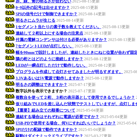
赤、緑、青の明るさが合わない
2025-08-15更新
0~9以外の記号は出せますか？
2025-08-15更新
SPIの信号だけで制御できますか？
2025-08-14更新
明るさにムラが生じる
2025-08-14更新
1セグメント当たりの素子数を教えてください。
2025-08-13更新
連結して２桁以上にする場合の注意点
2025-08-13更新
付属の電解コンデンサは付ける必要がありますか？
2025-08-13更新
7セグメントLEDが点灯しない。
2025-08-13更新
幅を90mmで設計しましたが、連結したときにねじ位置が合わず固
隣の桁とはどのように接続しますか？
2025-08-12更新
LEDが一瞬点灯しただけで動作しない。
2025-08-12更新
プログラムを作成して点灯させてみましたが明るすぎます。
2025-
3.3Vあるいは5V電源で動作しますか？
2025-08-12更新
明るさの調整はできますか？
2025-07-17更新
数字以外を表示できますか？
2025-07-17更新
複数台を使って２桁、３桁の表示器として使用できるでしょうか？
仮り組みでLEDを差し込んだ状態でテストしていますが、点灯しま
【重要】組み立ての順番について
2025-05-04更新
連結する場合はそれぞれに電源が必要ですか？
2025-05-04更新
USB-PDで使用する場合、何Vにすればいいでしょうか？
2025-05-
SPIだけの配線で動作できますか？
2025-05-04更新
駆動はダイナミックドライブですか？
2025-03-27更新