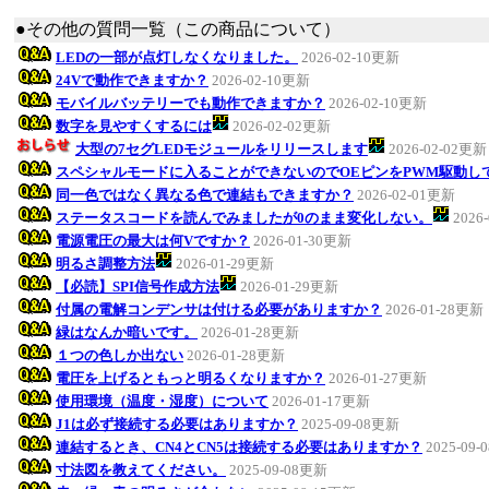
●その他の質問一覧（この商品について）
LEDの一部が点灯しなくなりました。
2026-02-10更新
24Vで動作できますか？
2026-02-10更新
モバイルバッテリーでも動作できますか？
2026-02-10更新
数字を見やすくするには
2026-02-02更新
大型の7セグLEDモジュールをリリースします
2026-02-02更新
スペシャルモードに入ることができないのでOEピンをPWM駆動し
同一色ではなく異なる色で連結もできますか？
2026-02-01更新
ステータスコードを読んでみましたが0のまま変化しない。
2026
電源電圧の最大は何Vですか？
2026-01-30更新
明るさ調整方法
2026-01-29更新
【必読】SPI信号作成方法
2026-01-29更新
付属の電解コンデンサは付ける必要がありますか？
2026-01-28更新
緑はなんか暗いです。
2026-01-28更新
１つの色しか出ない
2026-01-28更新
電圧を上げるともっと明るくなりますか？
2026-01-27更新
使用環境（温度・湿度）について
2026-01-17更新
J1は必ず接続する必要はありますか？
2025-09-08更新
連結するとき、CN4とCN5は接続する必要はありますか？
2025-09
寸法図を教えてください。
2025-09-08更新