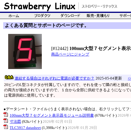
よくある質問とサポートのページです。
[#12442]
100mm大型７セグメント表
商品ページにジャンプ
連結する場合はそれぞれに電源が必要ですか？
2025-05-04更新
<
20ピンのL型コネクタが付属していますので、それを使って隣の桁と接続
の両方が接続されていますので、１台から全部に供給できるようになっていま
は電源供給に使用しています。
●データシート・ファイル (うまく表示されない場合は、右クリックしてフ
100mm大型７セグメント表示器モジュール説明書
(670kバイト)
2026年 
寸法図
(92kバイト)
2026年 02月 01日
TLC5917 datasheet
(1,398kバイト)
2026年 01月 29日