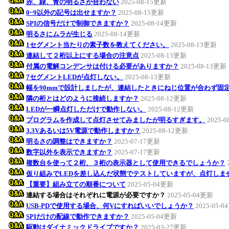
赤、緑、青の明るさが合わない
2025-08-15更新
0~9以外の記号は出せますか？
2025-08-15更新
SPIの信号だけで制御できますか？
2025-08-14更新
明るさにムラが生じる
2025-08-14更新
1セグメント当たりの素子数を教えてください。
2025-08-13更新
連結して２桁以上にする場合の注意点
2025-08-13更新
付属の電解コンデンサは付ける必要がありますか？
2025-08-13更新
7セグメントLEDが点灯しない。
2025-08-13更新
幅を90mmで設計しましたが、連結したときにねじ位置が合わず固
隣の桁とはどのように接続しますか？
2025-08-12更新
LEDが一瞬点灯しただけで動作しない。
2025-08-12更新
プログラムを作成して点灯させてみましたが明るすぎます。
2025-
3.3Vあるいは5V電源で動作しますか？
2025-08-12更新
明るさの調整はできますか？
2025-07-17更新
数字以外を表示できますか？
2025-07-17更新
複数台を使って２桁、３桁の表示器として使用できるでしょうか？
仮り組みでLEDを差し込んだ状態でテストしていますが、点灯しま
【重要】組み立ての順番について
2025-05-04更新
連結する場合はそれぞれに電源が必要ですか？
2025-05-04更新
USB-PDで使用する場合、何Vにすればいいでしょうか？
2025-05-
SPIだけの配線で動作できますか？
2025-05-04更新
駆動はダイナミックドライブですか？
2025-03-27更新