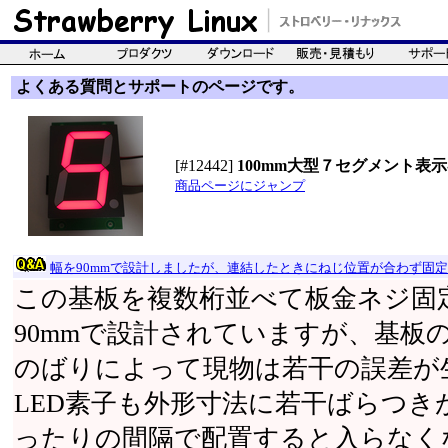
よくある質問とサポートのページです。
[#12442]
100mm大型７セグメント表
商品ページにジャンプ
幅を90mmで設計しましたが、連結したときにねじ位置が合わず固
この基板を複数桁並べて板金ネジ固
90mmで設計されていますが、基板
のばりによって現物は若干の誤差が
LED素子も外形寸法に若干ばらつき
ったりの間隔で配置すると入らなく