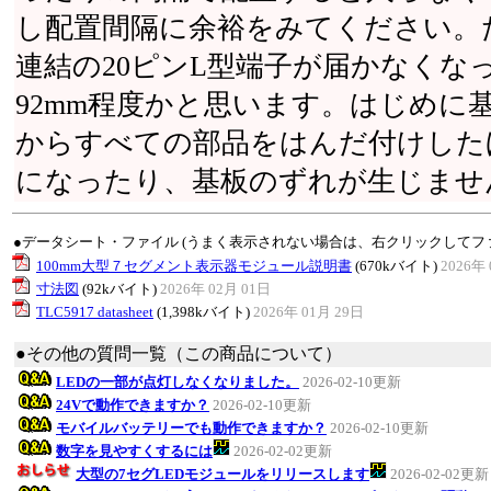
し配置間隔に余裕をみてください。
連結の20ピンL型端子が届かなくなっ
92mm程度かと思います。はじめに
からすべての部品をはんだ付けした
になったり、基板のずれが生じませ
●データシート・ファイル (うまく表示されない場合は、右クリックしてフ
100mm大型７セグメント表示器モジュール説明書
(670kバイト)
2026年 
寸法図
(92kバイト)
2026年 02月 01日
TLC5917 datasheet
(1,398kバイト)
2026年 01月 29日
●その他の質問一覧（この商品について）
LEDの一部が点灯しなくなりました。
2026-02-10更新
24Vで動作できますか？
2026-02-10更新
モバイルバッテリーでも動作できますか？
2026-02-10更新
数字を見やすくするには
2026-02-02更新
大型の7セグLEDモジュールをリリースします
2026-02-02更新