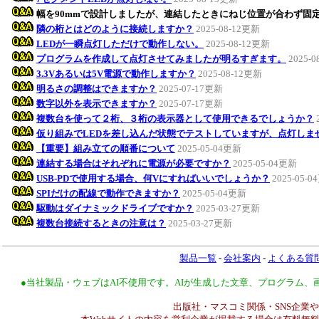
幅を90mmで設計しましたが、連結したときにねじ位置が合わず固
隣の桁とはどのように接続しますか？
2025-08-12更新
LEDが一瞬点灯しただけで動作しない。
2025-08-12更新
プログラムを作成して点灯させてみましたが明るすぎます。
2025-
3.3Vあるいは5V電源で動作しますか？
2025-08-12更新
明るさの調整はできますか？
2025-07-17更新
数字以外を表示できますか？
2025-07-17更新
複数台を使って２桁、３桁の表示器として使用できるでしょうか？
仮り組みでLEDを差し込んだ状態でテストしていますが、点灯しま
【重要】組み立ての順番について
2025-05-04更新
連結する場合はそれぞれに電源が必要ですか？
2025-05-04更新
USB-PDで使用する場合、何Vにすればいいでしょうか？
2025-05-
SPIだけの配線で動作できますか？
2025-05-04更新
駆動はダイナミックドライブですか？
2025-03-27更新
複数台接続するときの注意は？
2025-03-27更新
製品一覧
-
会社案内
-
よくある質
●当社製品・ウェブはAI不使用です。AIが生成した文章、プログラム
出版社・マスコミ関係・SNS企業や