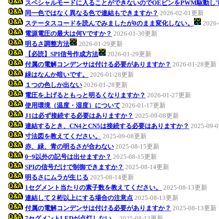
スペシャルモードに入ることができないのでOEピンをPWM駆動し
同一色ではなく異なる色で連結もできますか？
2026-02-01更新
ステータスコードを読んでみましたが0のまま変化しない。
2026
電源電圧の最大は何Vですか？
2026-01-30更新
明るさ調整方法
2026-01-29更新
【必読】SPI信号作成方法
2026-01-29更新
付属の電解コンデンサは付ける必要がありますか？
2026-01-28更新
緑はなんか暗いです。
2026-01-28更新
１つの色しか出ない
2026-01-28更新
電圧を上げるともっと明るくなりますか？
2026-01-27更新
使用環境（温度・湿度）について
2026-01-17更新
J1は必ず接続する必要はありますか？
2025-09-08更新
連結するとき、CN4とCN5は接続する必要はありますか？
2025-09
寸法図を教えてください。
2025-09-08更新
赤、緑、青の明るさが合わない
2025-08-15更新
0~9以外の記号は出せますか？
2025-08-15更新
SPIの信号だけで制御できますか？
2025-08-14更新
明るさにムラが生じる
2025-08-14更新
1セグメント当たりの素子数を教えてください。
2025-08-13更新
連結して２桁以上にする場合の注意点
2025-08-13更新
付属の電解コンデンサは付ける必要がありますか？
2025-08-13更新
7セグメントLEDが点灯しない。
2025-08-13更新