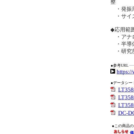
整
・発振周波
・サイズ：
◆応用範
・アナロ
・半導体
・研究所
●参考URL
https:/
●データシー
LT3
LT3
LT3
DC-
●この商品
価