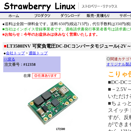
●送料は全国一律料金です。送料 650円(税込715円)，代引手数料は350円(税込
■当社はインボイス登録事業者です。適格請求書発行事業者番号は請求書に
■お知らせ：今年のお盆休みは休みなく営業いたします。
■
LT3580INV 可変負電圧DC-DCコンバータモジュール(-2V～-
●
会社トップ
>
通販トップ
◎
関連カテゴ
<<戻る
オリジナル製
注文番号：
#12358
こりゃ便
在庫
■DC-
■－2.5
いただけ
■ちょっと
スイッチ
すが、反
ができませ