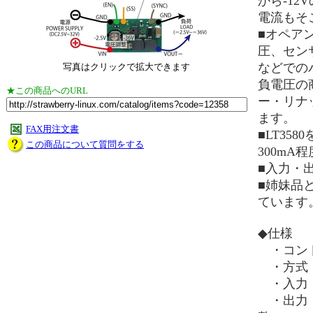
から-1
電流もそ
■オペア
圧、セン
などでの
写真はクリックで拡大できます
負電圧の
★この商品へのURL
ー・リナ
ます。
FAX用注文書
■LT35
この商品について質問をする
300mA
■入力・
■姉妹品と
ています
◆仕様
・コントロ
・方式：Inv
・入力：2
・出力：-