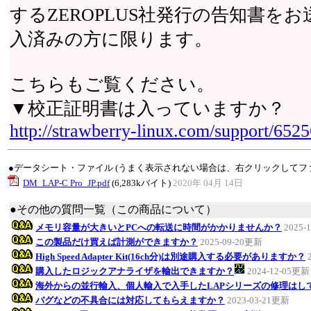
するZEROPLUS社発行の告知書を
入済みの方に限ります。
こちらもご覧ください。
▼校正証明書は入っていますか？
http://strawberry-linux.com/support/652
●データシート・ファイル (うまく表示されない場合は、右クリックしてフ
DM_LAP-C Pro_JP.pdf
(6,283kバイト)
2020年 04月 14日
●その他の質問一覧（この商品について）
メモリ容量が大きいとPCへの転送に時間がかかりませんか？
2025-
この製品だけ買えば計測ができますか？
2025-09-20更新
High Speed Adapter Kit(16ch分)は別途購入する必要がありますか？
購入したロジックアナライザを輸出できますか？
2024-12-05更新
海外からの並行輸入、個人輸入で入手したLAPシリーズの修理はし
バグなどの不具合には対応してもらえますか？
2023-03-21更新