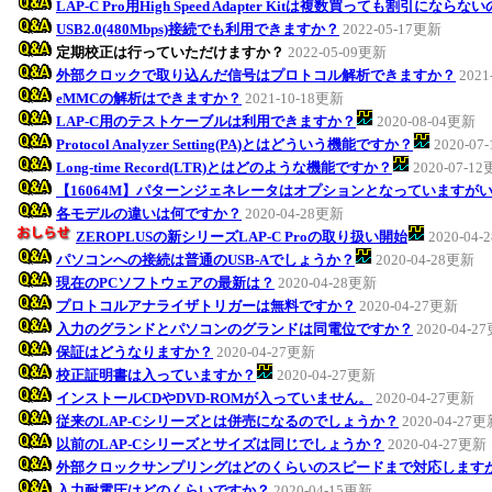
LAP-C Pro用High Speed Adapter Kitは複数買っても割引になら
USB2.0(480Mbps)接続でも利用できますか？
2022-05-17更新
定期校正は行っていただけますか？
2022-05-09更新
外部クロックで取り込んだ信号はプロトコル解析できますか？
2021
eMMCの解析はできますか？
2021-10-18更新
LAP-C用のテストケーブルは利用できますか？
2020-08-04更新
Protocol Analyzer Setting(PA)とはどういう機能ですか？
2020-07
Long-time Record(LTR)とはどのような機能ですか？
2020-07-1
【16064M】パターンジェネレータはオプションとなっていますが
各モデルの違いは何ですか？
2020-04-28更新
ZEROPLUSの新シリーズLAP-C Proの取り扱い開始
2020-04
パソコンへの接続は普通のUSB-Aでしょうか？
2020-04-28更新
現在のPCソフトウェアの最新は？
2020-04-28更新
プロトコルアナライザトリガーは無料ですか？
2020-04-27更新
入力のグランドとパソコンのグランドは同電位ですか？
2020-04-2
保証はどうなりますか？
2020-04-27更新
校正証明書は入っていますか？
2020-04-27更新
インストールCDやDVD-ROMが入っていません。
2020-04-27更新
従来のLAP-Cシリーズとは併売になるのでしょうか？
2020-04-27
以前のLAP-Cシリーズとサイズは同じでしょうか？
2020-04-27更新
外部クロックサンプリングはどのくらいのスピードまで対応します
入力耐電圧はどのくらいですか？
2020-04-15更新