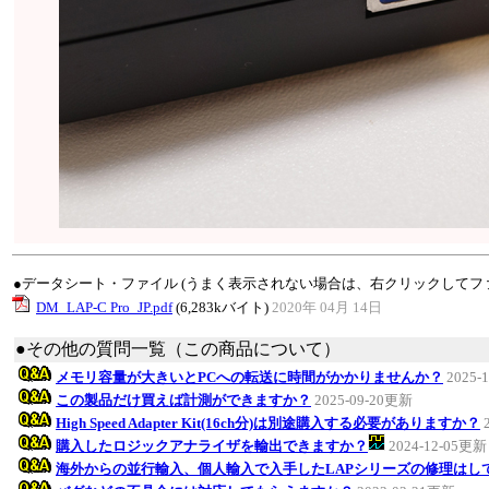
●データシート・ファイル (うまく表示されない場合は、右クリックしてフ
DM_LAP-C Pro_JP.pdf
(6,283kバイト)
2020年 04月 14日
●その他の質問一覧（この商品について）
メモリ容量が大きいとPCへの転送に時間がかかりませんか？
2025-
この製品だけ買えば計測ができますか？
2025-09-20更新
High Speed Adapter Kit(16ch分)は別途購入する必要がありますか？
購入したロジックアナライザを輸出できますか？
2024-12-05更新
海外からの並行輸入、個人輸入で入手したLAPシリーズの修理はし