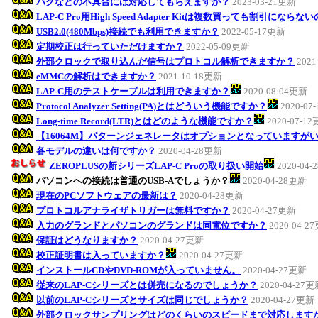
バグなどの不具合には対応してもらえますか？
2023-03-21更新
LAP-C Pro用High Speed Adapter Kitは複数買っても割引になら
USB2.0(480Mbps)接続でも利用できますか？
2022-05-17更新
定期校正は行っていただけますか？
2022-05-09更新
外部クロックで取り込んだ信号はプロトコル解析できますか？
2021
eMMCの解析はできますか？
2021-10-18更新
LAP-C用のテストケーブルは利用できますか？
2020-08-04更新
Protocol Analyzer Setting(PA)とはどういう機能ですか？
2020-07
Long-time Record(LTR)とはどのような機能ですか？
2020-07-1
【16064M】パターンジェネレータはオプションとなっていますが
各モデルの違いは何ですか？
2020-04-28更新
ZEROPLUSの新シリーズLAP-C Proの取り扱い開始
2020-04
パソコンへの接続は普通のUSB-Aでしょうか？
2020-04-28更新
現在のPCソフトウェアの最新は？
2020-04-28更新
プロトコルアナライザトリガーは無料ですか？
2020-04-27更新
入力のグランドとパソコンのグランドは同電位ですか？
2020-04-2
保証はどうなりますか？
2020-04-27更新
校正証明書は入っていますか？
2020-04-27更新
インストールCDやDVD-ROMが入っていません。
2020-04-27更新
従来のLAP-Cシリーズとは併売になるのでしょうか？
2020-04-27
以前のLAP-Cシリーズとサイズは同じでしょうか？
2020-04-27更新
外部クロックサンプリングはどのくらいのスピードまで対応します