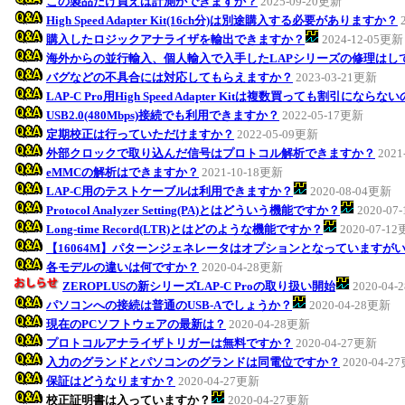
この製品だけ買えば計測ができますか？
2025-09-20更新
High Speed Adapter Kit(16ch分)は別途購入する必要がありますか？
購入したロジックアナライザを輸出できますか？
2024-12-05更新
海外からの並行輸入、個人輸入で入手したLAPシリーズの修理はし
バグなどの不具合には対応してもらえますか？
2023-03-21更新
LAP-C Pro用High Speed Adapter Kitは複数買っても割引になら
USB2.0(480Mbps)接続でも利用できますか？
2022-05-17更新
定期校正は行っていただけますか？
2022-05-09更新
外部クロックで取り込んだ信号はプロトコル解析できますか？
2021
eMMCの解析はできますか？
2021-10-18更新
LAP-C用のテストケーブルは利用できますか？
2020-08-04更新
Protocol Analyzer Setting(PA)とはどういう機能ですか？
2020-07
Long-time Record(LTR)とはどのような機能ですか？
2020-07-1
【16064M】パターンジェネレータはオプションとなっていますが
各モデルの違いは何ですか？
2020-04-28更新
ZEROPLUSの新シリーズLAP-C Proの取り扱い開始
2020-04
パソコンへの接続は普通のUSB-Aでしょうか？
2020-04-28更新
現在のPCソフトウェアの最新は？
2020-04-28更新
プロトコルアナライザトリガーは無料ですか？
2020-04-27更新
入力のグランドとパソコンのグランドは同電位ですか？
2020-04-2
保証はどうなりますか？
2020-04-27更新
校正証明書は入っていますか？
2020-04-27更新