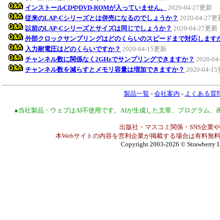
インストールCDやDVD-ROMが入っていません。
2020-04-27更新
従来のLAP-Cシリーズとは併売になるのでしょうか？
2020-04-27
以前のLAP-Cシリーズとサイズは同じでしょうか？
2020-04-27更新
外部クロックサンプリングはどのくらいのスピードまで対応します
入力耐電圧はどのくらいですか？
2020-04-15更新
チャンネル数に関係なく2GHzでサンプリングできますか？
2020-0
チャンネル数を減らすとメモリ容量は増加できますか？
2020-04-1
製品一覧
-
会社案内
-
よくある質
●当社製品・ウェブはAI不使用です。AIが生成した文章、プログラム
出版社・マスコミ関係・SNS企業や
本Webサイトの内容を営利企業が掲載する場合は有料無料
Copyright 2003-2026
© Strawberry L