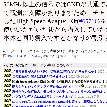
50MHz以上の信号ではGNDが共通
て観測に支障がありますため、チャ
したHigh Speed Adapter Kit(
#65716
)
使いいただいた後から購入していた
本体と同時購入ですとかなりの割引
●データシート・ファイル (うまく表示されない場合は、右クリックしてフ
DM_LAP-C Pro_JP.pdf
(6,283kバイト)
2020年 04月 14日
●その他の質問一覧（この商品について）
メモリ容量が大きいとPCへの転送に時間がかかりませんか？
2025-
この製品だけ買えば計測ができますか？
2025-09-20更新
High Speed Adapter Kit(16ch分)は別途購入する必要がありますか？
購入したロジックアナライザを輸出できますか？
2024-12-05更新
海外からの並行輸入、個人輸入で入手したLAPシリーズの修理はし
バグなどの不具合には対応してもらえますか？
2023-03-21更新
LAP-C Pro用High Speed Adapter Kitは複数買っても割引になら
USB2.0(480Mbps)接続でも利用できますか？
2022-05-17更新