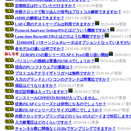
定期校正は行っていただけますか？
2022-05-09更新
外部クロックで取り込んだ信号はプロトコル解析できますか？
2021
eMMCの解析はできますか？
2021-10-18更新
LAP-C用のテストケーブルは利用できますか？
2020-08-04更新
Protocol Analyzer Setting(PA)とはどういう機能ですか？
2020-07
Long-time Record(LTR)とはどのような機能ですか？
2020-07-1
【16064M】パターンジェネレータはオプションとなっていますが
各モデルの違いは何ですか？
2020-04-28更新
ZEROPLUSの新シリーズLAP-C Proの取り扱い開始
2020-04
パソコンへの接続は普通のUSB-Aでしょうか？
2020-04-28更新
現在のPCソフトウェアの最新は？
2020-04-28更新
プロトコルアナライザトリガーは無料ですか？
2020-04-27更新
入力のグランドとパソコンのグランドは同電位ですか？
2020-04-2
保証はどうなりますか？
2020-04-27更新
校正証明書は入っていますか？
2020-04-27更新
インストールCDやDVD-ROMが入っていません。
2020-04-27更新
従来のLAP-Cシリーズとは併売になるのでしょうか？
2020-04-27
以前のLAP-Cシリーズとサイズは同じでしょうか？
2020-04-27更新
外部クロックサンプリングはどのくらいのスピードまで対応します
入力耐電圧はどのくらいですか？
2020-04-15更新
チャンネル数に関係なく2GHzでサンプリングできますか？
2020-0