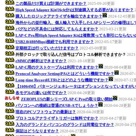
この製品だけ買えば計測ができますか？
2025-09-20更新
High Speed Adapter Kit(16ch分)は別途購入する必要がありますか？
購入したロジックアナライザを輸出できますか？
2024-12-05更新
海外からの並行輸入、個人輸入で入手したLAPシリーズの修理はし
バグなどの不具合には対応してもらえますか？
2023-03-21更新
LAP-C Pro用High Speed Adapter Kitは複数買っても割引になら
USB2.0(480Mbps)接続でも利用できますか？
2022-05-17更新
定期校正は行っていただけますか？
2022-05-09更新
外部クロックで取り込んだ信号はプロトコル解析できますか？
2021
eMMCの解析はできますか？
2021-10-18更新
LAP-C用のテストケーブルは利用できますか？
2020-08-04更新
Protocol Analyzer Setting(PA)とはどういう機能ですか？
2020-07
Long-time Record(LTR)とはどのような機能ですか？
2020-07-1
【16064M】パターンジェネレータはオプションとなっていますが
各モデルの違いは何ですか？
2020-04-28更新
ZEROPLUSの新シリーズLAP-C Proの取り扱い開始
2020-04
パソコンへの接続は普通のUSB-Aでしょうか？
2020-04-28更新
現在のPCソフトウェアの最新は？
2020-04-28更新
プロトコルアナライザトリガーは無料ですか？
2020-04-27更新
入力のグランドとパソコンのグランドは同電位ですか？
2020-04-2
保証はどうなりますか？
2020-04-27更新