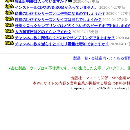
校正証明書は入っていますか？
2020-04-27更新
インストールCDやDVD-ROMが入っていません。
2020-04-27更新
従来のLAP-Cシリーズとは併売になるのでしょうか？
2020-04-27
以前のLAP-Cシリーズとサイズは同じでしょうか？
2020-04-27更新
外部クロックサンプリングはどのくらいのスピードまで対応します
入力耐電圧はどのくらいですか？
2020-04-15更新
チャンネル数に関係なく2GHzでサンプリングできますか？
2020-0
チャンネル数を減らすとメモリ容量は増加できますか？
2020-04-1
製品一覧
-
会社案内
-
よくある質
●当社製品・ウェブはAI不使用です。AIが生成した文章、プログラム
出版社・マスコミ関係・SNS企業や
本Webサイトの内容を営利企業が掲載する場合は有料無料
Copyright 2003-2026
© Strawberry L