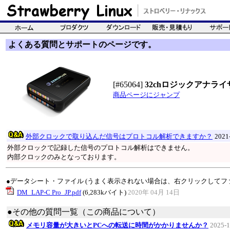
よくある質問とサポートのページです。
[#65064]
32chロジックアナライザ(2
商品ページにジャンプ
外部クロックで取り込んだ信号はプロトコル解析できますか？
2021
外部クロックで記録した信号のプロトコル解析はできません。
内部クロックのみとなっております。
●データシート・ファイル (うまく表示されない場合は、右クリックしてフ
DM_LAP-C Pro_JP.pdf
(6,283kバイト)
2020年 04月 14日
●その他の質問一覧（この商品について）
メモリ容量が大きいとPCへの転送に時間がかかりませんか？
2025-