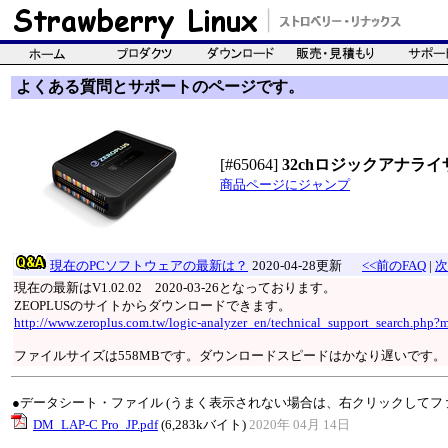
よくある質問とサポートのページです。
[#65064]
32chロジックアナライザ(2
商品ページにジャンプ
現在のPCソフトウェアの最新は？
2020-04-28更新
<<前のFAQ
|
次
現在の最新はV1.02.02 2020-03-26となっております。
ZEOPLUSのサイトからダウンロードできます。
http://www.zeroplus.com.tw/logic-analyzer_en/technical_support_search
ファイルサイズは558MBです。ダウンロードスピードはかなり遅いです。
●データシート・ファイル (うまく表示されない場合は、右クリックしてフ
DM_LAP-C Pro_JP.pdf
(6,283kバイト)
2020年 04月 14日