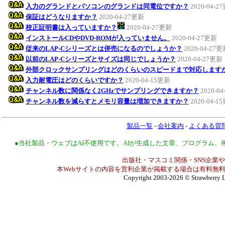
入力のグランドとパソコンのグランドは同電位ですか？
2020-04-2
保証はどうなりますか？
2020-04-27更新
校正証明書は入っていますか？
2020-04-27更新
インストールCDやDVD-ROMが入っていません。
2020-04-27更新
従来のLAP-Cシリーズとは併売になるのでしょうか？
2020-04-27
以前のLAP-Cシリーズとサイズは同じでしょうか？
2020-04-27更新
外部クロックサンプリングはどのくらいのスピードまで対応します
入力耐電圧はどのくらいですか？
2020-04-15更新
チャンネル数に関係なく2GHzでサンプリングできますか？
2020-0
チャンネル数を減らすとメモリ容量は増加できますか？
2020-04-1
製品一覧
-
会社案内
-
よくある質
●当社製品・ウェブはAI不使用です。AIが生成した文章、プログラム
出版社・マスコミ関係・SNS企業や
本Webサイトの内容を営利企業が掲載する場合は有料無料
Copyright 2003-2026
© Strawberry L