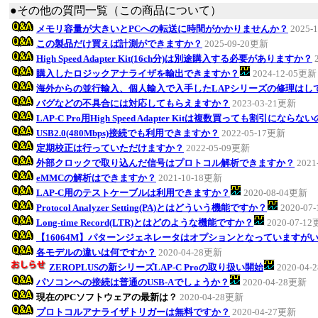
●その他の質問一覧（この商品について）
メモリ容量が大きいとPCへの転送に時間がかかりませんか？
2025-
この製品だけ買えば計測ができますか？
2025-09-20更新
High Speed Adapter Kit(16ch分)は別途購入する必要がありますか？
購入したロジックアナライザを輸出できますか？
2024-12-05更新
海外からの並行輸入、個人輸入で入手したLAPシリーズの修理はし
バグなどの不具合には対応してもらえますか？
2023-03-21更新
LAP-C Pro用High Speed Adapter Kitは複数買っても割引になら
USB2.0(480Mbps)接続でも利用できますか？
2022-05-17更新
定期校正は行っていただけますか？
2022-05-09更新
外部クロックで取り込んだ信号はプロトコル解析できますか？
2021
eMMCの解析はできますか？
2021-10-18更新
LAP-C用のテストケーブルは利用できますか？
2020-08-04更新
Protocol Analyzer Setting(PA)とはどういう機能ですか？
2020-07
Long-time Record(LTR)とはどのような機能ですか？
2020-07-1
【16064M】パターンジェネレータはオプションとなっていますが
各モデルの違いは何ですか？
2020-04-28更新
ZEROPLUSの新シリーズLAP-C Proの取り扱い開始
2020-04
パソコンへの接続は普通のUSB-Aでしょうか？
2020-04-28更新
現在のPCソフトウェアの最新は？
2020-04-28更新
プロトコルアナライザトリガーは無料ですか？
2020-04-27更新