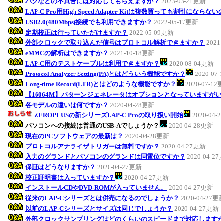
バグなどの不具合には対応してもらえますか？
2023-03-21更新
LAP-C Pro用High Speed Adapter Kitは複数買っても割引になら
USB2.0(480Mbps)接続でも利用できますか？
2022-05-17更新
定期校正は行っていただけますか？
2022-05-09更新
外部クロックで取り込んだ信号はプロトコル解析できますか？
2021
eMMCの解析はできますか？
2021-10-18更新
LAP-C用のテストケーブルは利用できますか？
2020-08-04更新
Protocol Analyzer Setting(PA)とはどういう機能ですか？
2020-07
Long-time Record(LTR)とはどのような機能ですか？
2020-07-1
【16064M】パターンジェネレータはオプションとなっていますが
各モデルの違いは何ですか？
2020-04-28更新
ZEROPLUSの新シリーズLAP-C Proの取り扱い開始
2020-04
パソコンへの接続は普通のUSB-Aでしょうか？
2020-04-28更新
現在のPCソフトウェアの最新は？
2020-04-28更新
プロトコルアナライザトリガーは無料ですか？
2020-04-27更新
入力のグランドとパソコンのグランドは同電位ですか？
2020-04-2
保証はどうなりますか？
2020-04-27更新
校正証明書は入っていますか？
2020-04-27更新
インストールCDやDVD-ROMが入っていません。
2020-04-27更新
従来のLAP-Cシリーズとは併売になるのでしょうか？
2020-04-27
以前のLAP-Cシリーズとサイズは同じでしょうか？
2020-04-27更新
外部クロックサンプリングはどのくらいのスピードまで対応します