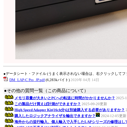
●データシート・ファイル (うまく表示されない場合は、右クリックしてフ
DM_LAP-C Pro_JP.pdf
(6,283kバイト)
2020年 04月 14日
●その他の質問一覧（この商品について）
メモリ容量が大きいとPCへの転送に時間がかかりませんか？
2025-
この製品だけ買えば計測ができますか？
2025-09-20更新
High Speed Adapter Kit(16ch分)は別途購入する必要がありますか？
購入したロジックアナライザを輸出できますか？
2024-12-05更新
海外からの並行輸入、個人輸入で入手したLAPシリーズの修理はし