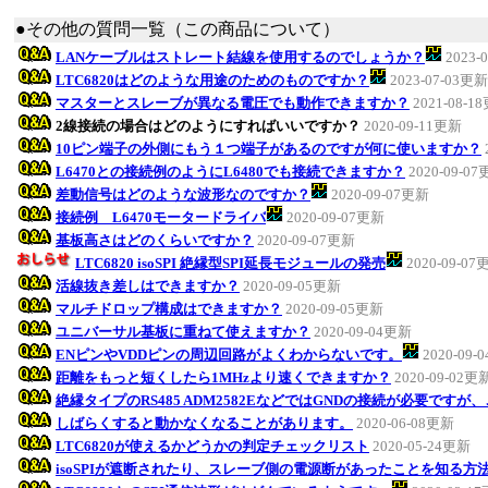
●その他の質問一覧（この商品について）
LANケーブルはストレート結線を使用するのでしょうか？
2023-
LTC6820はどのような用途のためのものですか？
2023-07-03更新
マスターとスレーブが異なる電圧でも動作できますか？
2021-08-1
2線接続の場合はどのようにすればいいですか？
2020-09-11更新
10ピン端子の外側にもう１つ端子があるのですが何に使いますか？
L6470との接続例のようにL6480でも接続できますか？
2020-09-0
差動信号はどのような波形なのですか？
2020-09-07更新
接続例 L6470モータードライバ
2020-09-07更新
基板高さはどのくらいですか？
2020-09-07更新
LTC6820 isoSPI 絶縁型SPI延長モジュールの発売
2020-09-07
活線抜き差しはできますか？
2020-09-05更新
マルチドロップ構成はできますか？
2020-09-05更新
ユニバーサル基板に重ねて使えますか？
2020-09-04更新
ENピンやVDDピンの周辺回路がよくわからないです。
2020-09-
距離をもっと短くしたら1MHzより速くできますか？
2020-09-02更
絶縁タイプのRS485 ADM2582EなどではGNDの接続が必要です
しばらくすると動かなくなることがあります。
2020-06-08更新
LTC6820が使えるかどうかの判定チェックリスト
2020-05-24更新
isoSPIが遮断されたり、スレーブ側の電源断があったことを知る方