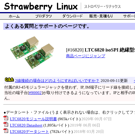
よくある質問とサポートのページです。
[#16820]
LTC6820 isoSPI
商品ページにジャンプ
2線接続の場合はどのようにすればいいですか？
2020-09-11更新
付属のRJ-45モジュラージャックを使わず、IP, IM端子にリード線を接続し
当社の端子台[
#90002
]が取り付けできるようになっています。IPと相手のI
ん。
●データシート・ファイル (うまく表示されない場合は、右クリックしてフ
LTC6820モジュール説明書
(965kバイト)
2020年 09月 07日
LTC6820 Datasheet
(1,895kバイト)
2019年 06月 06日
LTC6820データシート
(782kバイト)
2018年 03月 20日