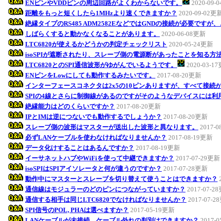
ENピンやVDDピンの周辺回路がよくわからないです。
2020-09-
距離をもっと短くしたら1MHzより速くできますか？
2020-09-02更
絶縁タイプのRS485 ADM2582EなどではGNDの接続が必要です
しばらくすると動かなくなることがあります。
2020-06-08更新
LTC6820が使えるかどうかの判定チェックリスト
2020-05-24更新
isoSPIが遮断されたり、スレーブ側の電源断があったことを知る方
LTC6820とのSPI通信波形がゆがんでいるようです。
2020-03-1
ENピンをLowにしても動作するみたいです。
2017-08-20更新
インターフェースコネクタは2x5の10ピンありますが、すべて接続
SPIの4線とさらに制御線があるのですがそのようなデバイスには利
絶縁能力はどのくらいですか？
2017-08-20更新
IPとIMは逆につないでも動作するでしょうか？
2017-08-20更新
スレーブ側の波形はマスターが送出した波形と異なります。
2017-
必ずLANケーブルを使わなければなりませんか？
2017-08-19更新
データ化けすることはあるんですか？
2017-08-19更新
イーサネットハブやWiFiを使って中継できますか？
2017-07-29更新
isoSPIはSPIアイソレータと何が違うのですか？
2017-07-28更新
動作中にマスターとスレーブを切り替えて使うことはできますか？
通信線はモジュラーのどのピンにつながっていますか？
2017-07-2
通信する相手は同じLTC6820でなければなりませんか？
2017-07-
SPI信号のPOL, PHAは選べますか？
2017-05-19更新
LANケーブルが未接続、ケーブル外れの判別はできますか？
2017-