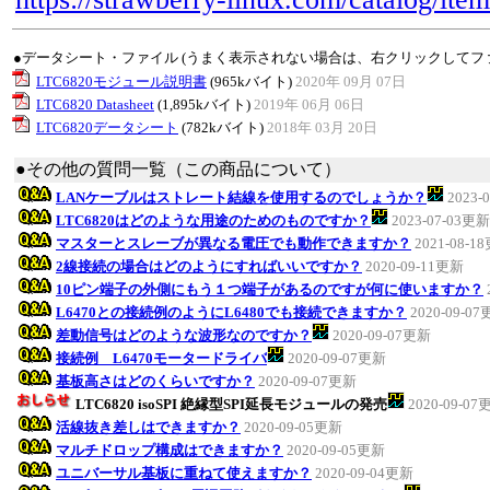
●データシート・ファイル (うまく表示されない場合は、右クリックしてフ
LTC6820モジュール説明書
(965kバイト)
2020年 09月 07日
LTC6820 Datasheet
(1,895kバイト)
2019年 06月 06日
LTC6820データシート
(782kバイト)
2018年 03月 20日
●その他の質問一覧（この商品について）
LANケーブルはストレート結線を使用するのでしょうか？
2023-
LTC6820はどのような用途のためのものですか？
2023-07-03更新
マスターとスレーブが異なる電圧でも動作できますか？
2021-08-1
2線接続の場合はどのようにすればいいですか？
2020-09-11更新
10ピン端子の外側にもう１つ端子があるのですが何に使いますか？
L6470との接続例のようにL6480でも接続できますか？
2020-09-0
差動信号はどのような波形なのですか？
2020-09-07更新
接続例 L6470モータードライバ
2020-09-07更新
基板高さはどのくらいですか？
2020-09-07更新
LTC6820 isoSPI 絶縁型SPI延長モジュールの発売
2020-09-07
活線抜き差しはできますか？
2020-09-05更新
マルチドロップ構成はできますか？
2020-09-05更新
ユニバーサル基板に重ねて使えますか？
2020-09-04更新