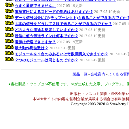
うまく通信できません。
2017-05-19更新
電源電圧によるスピードの制約はありますか？
2017-05-19更新
データ信号以外にCS(チップセレクト)も送ることができるのですか
４本の信号をどうして２線で送ることができるのですか？
2017-05
どのような用途を想定していますか？
2017-05-19更新
通信に使う伝送ラインは何本ですか？
2017-05-19更新
電源は伝送できますか？
2017-05-19更新
最大動作周波数は？
2017-05-19更新
モジュールを１台のみあるいは奇数個購入できますか？
2017-05-1
２つのモジュールは同じものですか？
2017-05-19更新
製品一覧
-
会社案内
-
よくある質
●当社製品・ウェブはAI不使用です。AIが生成した文章、プログラム
出版社・マスコミ関係・SNS企業や
本Webサイトの内容を営利企業が掲載する場合は有料無料
Copyright 2003-2026
© Strawberry L