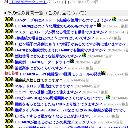
LTC6820データシート
(782kバイト)
2018年 03月 20日
●その他の質問一覧（この商品について）
LANケーブルはストレート結線を使用するのでしょうか？
2023-
LTC6820はどのような用途のためのものですか？
2023-07-03更新
マスターとスレーブが異なる電圧でも動作できますか？
2021-08-1
2線接続の場合はどのようにすればいいですか？
2020-09-11更新
10ピン端子の外側にもう１つ端子があるのですが何に使いますか？
L6470との接続例のようにL6480でも接続できますか？
2020-09-0
差動信号はどのような波形なのですか？
2020-09-07更新
接続例 L6470モータードライバ
2020-09-07更新
基板高さはどのくらいですか？
2020-09-07更新
LTC6820 isoSPI 絶縁型SPI延長モジュールの発売
2020-09-07
活線抜き差しはできますか？
2020-09-05更新
マルチドロップ構成はできますか？
2020-09-05更新
ユニバーサル基板に重ねて使えますか？
2020-09-04更新
ENピンやVDDピンの周辺回路がよくわからないです。
2020-09-
距離をもっと短くしたら1MHzより速くできますか？
2020-09-02更
絶縁タイプのRS485 ADM2582EなどではGNDの接続が必要です
しばらくすると動かなくなることがあります。
2020-06-08更新
LTC6820が使えるかどうかの判定チェックリスト
2020-05-24更新