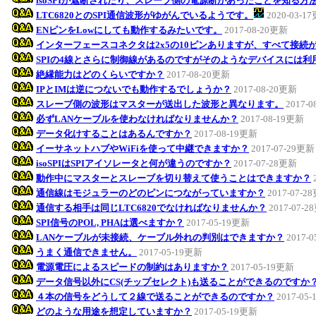
isoSPIが遮断されたり、スレーブ側の電源断があったことを知る方
LTC6820とのSPI通信波形がゆがんでいるようです。
2020-03-1
ENピンをLowにしても動作するみたいです。
2017-08-20更新
インターフェースコネクタは2x5の10ピンありますが、すべて接続
SPIの4線とさらに制御線があるのですがそのようなデバイスには利
絶縁能力はどのくらいですか？
2017-08-20更新
IPとIMは逆につないでも動作するでしょうか？
2017-08-20更新
スレーブ側の波形はマスターが送出した波形と異なります。
2017-
必ずLANケーブルを使わなければなりませんか？
2017-08-19更新
データ化けすることはあるんですか？
2017-08-19更新
イーサネットハブやWiFiを使って中継できますか？
2017-07-29更新
isoSPIはSPIアイソレータと何が違うのですか？
2017-07-28更新
動作中にマスターとスレーブを切り替えて使うことはできますか？
通信線はモジュラーのどのピンにつながっていますか？
2017-07-2
通信する相手は同じLTC6820でなければなりませんか？
2017-07-
SPI信号のPOL, PHAは選べますか？
2017-05-19更新
LANケーブルが未接続、ケーブル外れの判別はできますか？
2017-
うまく通信できません。
2017-05-19更新
電源電圧によるスピードの制約はありますか？
2017-05-19更新
データ信号以外にCS(チップセレクト)も送ることができるのですか
４本の信号をどうして２線で送ることができるのですか？
2017-05
どのような用途を想定していますか？
2017-05-19更新