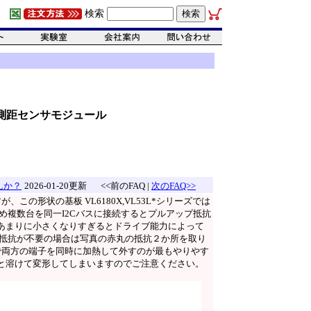
検索
ザー測距センサモジュール
んか？
2026-01-20更新
<<前のFAQ |
次のFAQ>>
の形状の基板 VL6180X,VL53L*シリーズでは
。そのため複数台を同一I2Cバスに接続するとプルアップ抵抗
あまりに小さくなりすぎるとドライブ能力によって
プ抵抗が不要の場合は写真の赤丸の抵抗２か所を取り
で両方の端子を同時に加熱して外すのが最もやりやす
と溶けて変形してしまいますのでご注意ください。