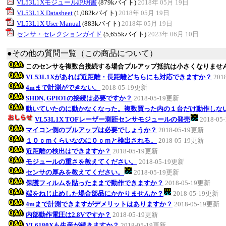
VL53L1Xモジュール説明書
(879kバイト)
2018年 05月 19日
VL53L1X Datasheet
(1,082kバイト)
2018年 05月 19日
VL53L1X User Manual
(883kバイト)
2018年 05月 19日
センサ・セレクションガイド
(5,655kバイト)
2023年 06月 10日
●その他の質問一覧（この商品について）
このセンサを複数台接続する場合プルアップ抵抗は小さくなりませ
VL53L1Xがあれば近距離・長距離どちらにも対応できますか？
201
4mまで計測ができない。
2018-05-19更新
SHDN, GPIO1の接続は必要ですか？
2018-05-19更新
動いていたのに動かなくなった。複数買った内の１台だけ動作しな
VL53L1X TOFレーザー測距センサモジュールの発売
2018-0
マイコン側のプルアップは必要でしょうか？
2018-05-19更新
１０ｃｍくらいなのに０ｃｍと検出される。
2018-05-19更新
近距離の検出はできますか？
2018-05-19更新
モジュールの重さを教えてください。
2018-05-19更新
センサの厚みを教えてください。
2018-05-19更新
保護フィルムを貼ったままで動作できますか？
2018-05-19更新
端をねじ止めした場合部品にかかりませんか？
2018-05-19更新
4mまで計測できますがデメリットはありますか？
2018-05-19更新
内部動作電圧は2.8Vですか？
2018-05-19更新
VL6180Xも生産が続きますか？
2018-05-19更新