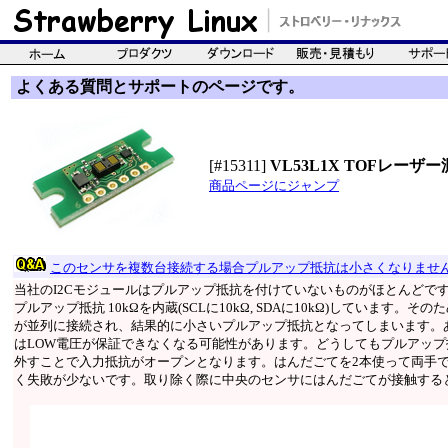
よくある質問とサポートのページです。
[#15311]
VL53L1X TOFレー
商品ページにジャンプ
このセンサを複数台接続する場合プルアップ抵抗は小さくなりませ
当社のI2Cモジュールはプルアップ抵抗を付けていないものがほとんどですが、こ
プルアップ抵抗 10kΩを内蔵(SCLに10kΩ, SDAに10kΩ)しています
が並列に接続され、結果的に小さいプルアップ抵抗となってしまいます。
はLOW電圧が保証できなくなる可能性があります。どうしてもプルアッ
外すことで入力抵抗がオープンとなります。はんだごてを2本使って両手
く失敗が少ないです。取り除く際に中央のセンサにはんだごてが接触する