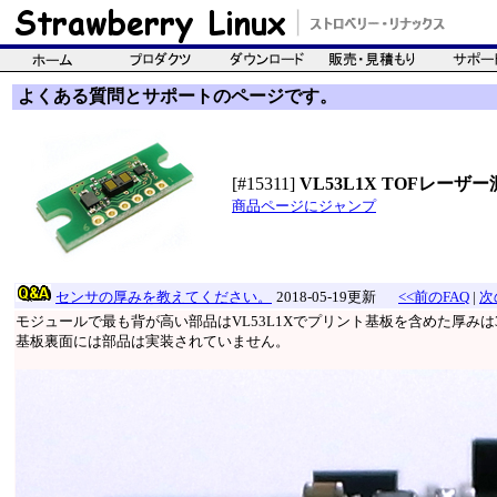
よくある質問とサポートのページです。
[#15311]
VL53L1X TOFレー
商品ページにジャンプ
センサの厚みを教えてください。
2018-05-19更新
<<前のFAQ
|
次
モジュールで最も背が高い部品はVL53L1Xでプリント基板を含めた厚みは3
基板裏面には部品は実装されていません。