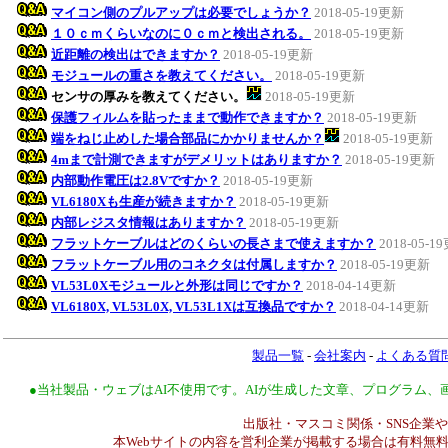
マイコン側のプルアップは必要でしょうか？
2018-05-19更新
１０ｃｍくらいなのに０ｃｍと検出される。
2018-05-19更新
近距離の検出はできますか？
2018-05-19更新
モジュールの重さを教えてください。
2018-05-19更新
センサの厚みを教えてください。
2018-05-19更新
保護フィルムを貼ったままで動作できますか？
2018-05-19更新
端をねじ止めした場合部品にかかりませんか？
2018-05-19更新
4mまで計測できますがデメリットはありますか？
2018-05-19更新
内部動作電圧は2.8Vですか？
2018-05-19更新
VL6180Xも生産が続きますか？
2018-05-19更新
内部レジスタ情報はありますか？
2018-05-19更新
フラットケーブルはどのくらいの長さまで使えますか？
2018-05-1
フラットケーブル用のコネクタは付属しますか？
2018-05-19更新
VL53L0Xモジュールと外形は同じですか？
2018-04-14更新
VL6180X, VL53L0X, VL53L1Xは互換品ですか？
2018-04-14更新
製品一覧
-
会社案内
-
よくある質
●当社製品・ウェブはAI不使用です。AIが生成した文章、プログラム
出版社・マスコミ関係・SNS企業や
本Webサイトの内容を営利企業が掲載する場合は有料無料