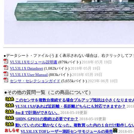
●データシート・ファイル (うまく表示されない場合は、右クリックしてフ
VL53L1Xモジュール説明書
(879kバイト)
2018年 05月 19日
VL53L1X Datasheet
(1,082kバイト)
2018年 05月 19日
VL53L1X User Manual
(883kバイト)
2018年 05月 19日
センサ・セレクションガイド
(5,655kバイト)
2023年 06月 10日
●その他の質問一覧（この商品について）
このセンサを複数台接続する場合プルアップ抵抗は小さくなりませ
VL53L1Xがあれば近距離・長距離どちらにも対応できますか？
201
4mまで計測ができない。
2018-05-19更新
SHDN, GPIO1の接続は必要ですか？
2018-05-19更新
動いていたのに動かなくなった。複数買った内の１台だけ動作しな
VL53L1X TOFレーザー測距センサモジュールの発売
2018-0