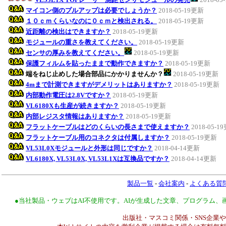
マイコン側のプルアップは必要でしょうか？
2018-05-19更新
１０ｃｍくらいなのに０ｃｍと検出される。
2018-05-19更新
近距離の検出はできますか？
2018-05-19更新
モジュールの重さを教えてください。
2018-05-19更新
センサの厚みを教えてください。
2018-05-19更新
保護フィルムを貼ったままで動作できますか？
2018-05-19更新
端をねじ止めした場合部品にかかりませんか？
2018-05-19更新
4mまで計測できますがデメリットはありますか？
2018-05-19更新
内部動作電圧は2.8Vですか？
2018-05-19更新
VL6180Xも生産が続きますか？
2018-05-19更新
内部レジスタ情報はありますか？
2018-05-19更新
フラットケーブルはどのくらいの長さまで使えますか？
2018-05-1
フラットケーブル用のコネクタは付属しますか？
2018-05-19更新
VL53L0Xモジュールと外形は同じですか？
2018-04-14更新
VL6180X, VL53L0X, VL53L1Xは互換品ですか？
2018-04-14更新
製品一覧
-
会社案内
-
よくある質
●当社製品・ウェブはAI不使用です。AIが生成した文章、プログラム
出版社・マスコミ関係・SNS企業や