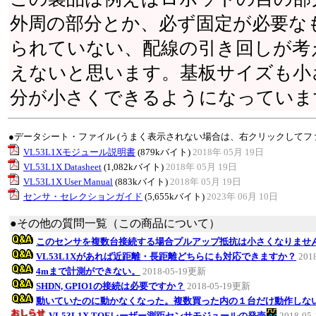
外周の部分とか、必ず固定が必要な
られていない、配線の引き回しが考
えないと思います。基板サイズも小
分が小さくできるようになっていま
●データシート・ファイル (うまく表示されない場合は、右クリックしてフ
VL53L1Xモジュール説明書
(879kバイト)
2018年 05月 19日
VL53L1X Datasheet
(1,082kバイト)
2018年 05月 19日
VL53L1X User Manual
(883kバイト)
2018年 05月 19日
センサ・セレクションガイド
(5,655kバイト)
2023年 06月 10日
●その他の質問一覧（この商品について）
このセンサを複数台接続する場合プルアップ抵抗は小さくなりませ
VL53L1Xがあれば近距離・長距離どちらにも対応できますか？
201
4mまで計測ができない。
2018-05-19更新
SHDN, GPIO1の接続は必要ですか？
2018-05-19更新
動いていたのに動かなくなった。複数買った内の１台だけ動作しな
VL53L1X TOFレーザー測距センサモジュールの発売
2018-0