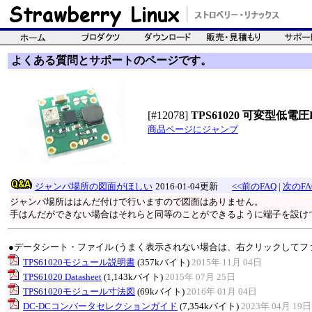
よくある質問とサポートのページです。
[#12078]
TPS61020 可変型低電
商品ページにジャンプ
ジャンパ場所の図面がほしい
2016-01-04更新
<<前のFAQ
|
次のFA
ジャンパ場所ははんだ付けで行いますので図面はありません。
手はんだができない場合はそれらと同等のことができるように端子を設け
●データシート・ファイル (うまく表示されない場合は、右クリックしてフ
TPS61020モジュール説明書
(357kバイト)
2015年 11月 04日
TPS61020 Datasheet
(1,143kバイト)
2015年 07月 25日
TPS61020モジュール寸法図
(69kバイト)
2016年 01月 04日
DC-DCコンバータセレクションガイド
(7,354kバイト)
2023年 04月 19日