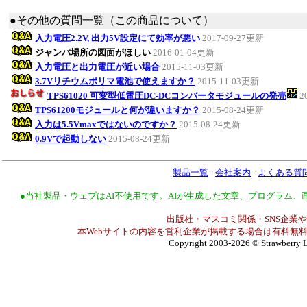
●その他の質問一覧（この商品について）
入力電圧2.2V, 出力5V設定にて効率が悪い
2017-09-27更新
ジャンパ場所の図面がほしい
2016-01-04更新
入力電圧と出力電圧が近い場合
2015-11-03更新
3.7Vリチウムポリマ電池で使えますか？
2015-11-03更新
TPS61020 可変型低電圧DC-DCコンバータモジュールの発売
2
TPS61200モジュールと何が違いますか？
2015-08-24更新
入力は5.5Vmaxではないのですか？
2015-08-24更新
0.9Vで起動しない
2015-08-24更新
製品一覧
-
会社案内
-
よくある質
●当社製品・ウェブはAI不使用です。AIが生成した文章、プログラム
出版社・マスコミ関係・SNS企業や
本Webサイトの内容を営利企業が掲載する場合は有料無料
Copyright 2003-2026
© Strawberry L