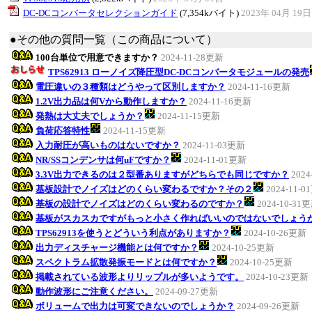
DC-DCコンバータセレクションガイド
(7,354kバイト)
2023年 04月 19日
●その他の質問一覧（この商品について）
100台単位で用意できますか？
2024-11-28更新
TPS62913 ローノイズ降圧型DC-DCコンバータモジュールの発売
電圧違いの３種類はどうやって区別しますか？
2024-11-16更新
1.2V出力品は何Vから動作しますか？
2024-11-16更新
発熱は大丈夫でしょうか？
2024-11-15更新
負荷応答特性
2024-11-15更新
入力耐圧が高いものはないですか？
2024-11-03更新
NR/SSコンデンサは何uFですか？
2024-11-01更新
3.3V出力できるのは２型番ありますがどちらでも同じですか？
2024
基板設計でノイズはどのくらい変わるですか？その２
2024-11-
基板の設計でノイズはどのくらい変わるのですか？
2024-10-31
基板がスカスカですがもっと小さく作ればいいのではないでしょう
TPS62913を使うとどういう利点がありますか？
2024-10-26更新
出力ディスチャージ機能とは何ですか？
2024-10-25更新
スペクトラム拡散発振モードとは何ですか？
2024-10-25更新
掲載されている波形よりリップルが多いようです。
2024-10-23更新
動作波形にご注意ください。
2024-09-27更新
ボリュームで出力は可変できないのでしょうか？
2024-09-26更新