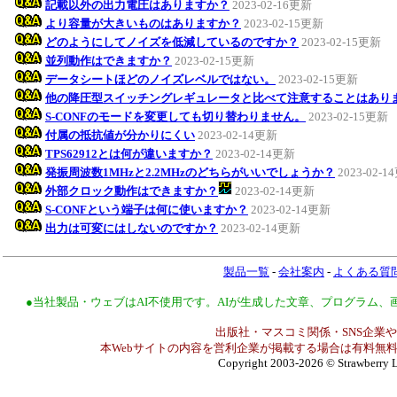
記載以外の出力電圧はありますか？
2023-02-16更新
より容量が大きいものはありますか？
2023-02-15更新
どのようにしてノイズを低減しているのですか？
2023-02-15更新
並列動作はできますか？
2023-02-15更新
データシートほどのノイズレベルではない。
2023-02-15更新
他の降圧型スイッチングレギュレータと比べて注意することはあり
S-CONFのモードを変更しても切り替わりません。
2023-02-15更新
付属の抵抗値が分かりにくい
2023-02-14更新
TPS62912とは何が違いますか？
2023-02-14更新
発振周波数1MHzと2.2MHzのどちらがいいでしょうか？
2023-02-
外部クロック動作はできますか？
2023-02-14更新
S-CONFという端子は何に使いますか？
2023-02-14更新
出力は可変にはしないのですか？
2023-02-14更新
製品一覧
-
会社案内
-
よくある質
●当社製品・ウェブはAI不使用です。AIが生成した文章、プログラム
出版社・マスコミ関係・SNS企業や
本Webサイトの内容を営利企業が掲載する場合は有料無料
Copyright 2003-2026
© Strawberry L