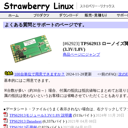
よくある質問とサポートのページです。
[#62923]
TPS62913 ローノ
(3.3V/1.8V)
商品ページにジャンプ
100台単位で用意できますか？
2024-11-28更新
<<前のFAQ |
次のF
基本的にはご用意できます。
※台数が多い（約30台～）場合、付属の抵抗は抵抗値毎にまとめてお送り
属の抵抗は使わないというお客様には省略させていただくこともあります
●データシート・ファイル (うまく表示されない場合は、右クリックしてフ
TPS62913モジュール3.3V/1.8V 説明書
(511kバイト)
2024年 11月 20日
TPS62913 Datasheet
(6,337kバイト)
2021年 04月 08日
TPS62913応用例
(2,822kバイト)
2023年 04月 01日