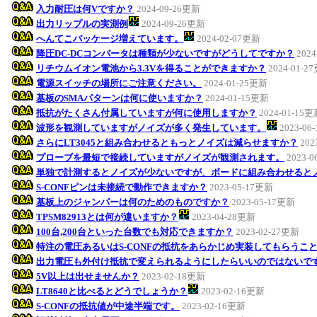
入力耐圧は何Vですか？
2024-09-26更新
出力リップルの実測例
2024-09-26更新
へんてこパッケージ増えています。
2024-02-07更新
降圧DC-DCコンバータは種類が少ないですがどうしてですか？
202
リチウムイオン電池から3.3Vを得ることができますか？
2024-01-2
電源スイッチの場所にご注意ください。
2024-01-25更新
基板のSMAパターンは何に使いますか？
2024-01-15更新
抵抗がたくさん付属していますが何に使用しますか？
2024-01-15
波形を観測していますがノイズが多く発生しています。
2023-06
さらにLT3045と組み合わせるともっとノイズは減らせますか？
202
プローブを最短で接続していますがノイズが観測されます。
2023-
単独で計測するとノイズが少ないですが、ボードに組み合わせると
S-CONFピンは未接続で動作できますか？
2023-05-17更新
基板上のジャンパーは何のためのものですか？
2023-05-17更新
TPSM82913とは何が違いますか？
2023-04-28更新
100台,200台といった台数でも対応できますか？
2023-02-27更新
特注の電圧あるいはS-CONFの抵抗をあらかじめ実装してもらうこ
出力電圧も外付け抵抗で変えられるようにしたらいいのではないで
5V以上は出せませんか？
2023-02-18更新
LT8640と比べるとどうでしょうか？
2023-02-16更新
S-CONFの抵抗値が中途半端です。
2023-02-16更新