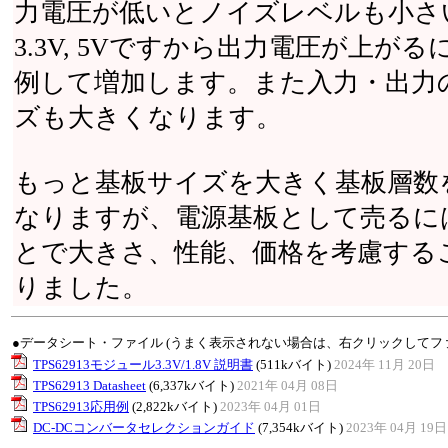
力電圧が低いとノイズレベルも小さ
3.3V, 5Vですから出力電圧が上
例して増加します。また入力・出力
ズも大きくなります。
もっと基板サイズを大きく基板層数
なりますが、電源基板として売るに
とで大きさ、性能、価格を考慮する
りました。
●データシート・ファイル (うまく表示されない場合は、右クリックしてフ
TPS62913モジュール3.3V/1.8V 説明書
(511kバイト)
2024年 11月 20日
TPS62913 Datasheet
(6,337kバイト)
2021年 04月 08日
TPS62913応用例
(2,822kバイト)
2023年 04月 01日
DC-DCコンバータセレクションガイド
(7,354kバイト)
2023年 04月 19日