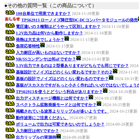
●その他の質問一覧（この商品について）
100台単位で用意できますか？
2024-11-28更新
TPS62913 ローノイズ降圧型DC-DCコンバータモジュールの発売
電圧違いの３種類はどうやって区別しますか？
2024-11-16更新
1.2V出力品は何Vから動作しますか？
2024-11-16更新
発熱は大丈夫でしょうか？
2024-11-15更新
負荷応答特性
2024-11-15更新
入力耐圧が高いものはないですか？
2024-11-03更新
NR/SSコンデンサは何uFですか？
2024-11-01更新
3.3V出力できるのは２型番ありますがどちらでも同じですか？
2024
基板設計でノイズはどのくらい変わるですか？その２
2024-11-
基板の設計でノイズはどのくらい変わるのですか？
2024-10-31
基板がスカスカですがもっと小さく作ればいいのではないでしょう
TPS62913を使うとどういう利点がありますか？
2024-10-26更新
出力ディスチャージ機能とは何ですか？
2024-10-25更新
スペクトラム拡散発振モードとは何ですか？
2024-10-25更新
掲載されている波形よりリップルが多いようです。
2024-10-23更新
動作波形にご注意ください。
2024-09-27更新
ボリュームで出力は可変できないのでしょうか？
2024-09-26更新
入力耐圧は何Vですか？
2024-09-26更新
出力リップルの実測例
2024-09-26更新