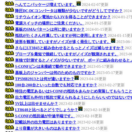
へんてこパッケージ増えています。
2024-02-07更新
降圧DC-DCコンバータは種類が少ないですがどうしてですか？
202
リチウムイオン電池から3.3Vを得ることができますか？
2024-01-2
電源スイッチの場所にご注意ください。
2024-01-25更新
基板のSMAパターンは何に使いますか？
2024-01-15更新
抵抗がたくさん付属していますが何に使用しますか？
2024-01-15
波形を観測していますがノイズが多く発生しています。
2023-06
さらにLT3045と組み合わせるともっとノイズは減らせますか？
202
プローブを最短で接続していますがノイズが観測されます。
2023-
単独で計測するとノイズが少ないですが、ボードに組み合わせると
S-CONFピンは未接続で動作できますか？
2023-05-17更新
基板上のジャンパーは何のためのものですか？
2023-05-17更新
TPSM82913とは何が違いますか？
2023-04-28更新
100台,200台といった台数でも対応できますか？
2023-02-27更新
特注の電圧あるいはS-CONFの抵抗をあらかじめ実装してもらうこ
出力電圧も外付け抵抗で変えられるようにしたらいいのではないで
5V以上は出せませんか？
2023-02-18更新
LT8640と比べるとどうでしょうか？
2023-02-16更新
S-CONFの抵抗値が中途半端です。
2023-02-16更新
記載以外の出力電圧はありますか？
2023-02-16更新
より容量が大きいものはありますか？
2023-02-15更新