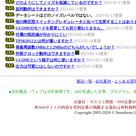
どのようにしてノイズを低減しているのですか？
2023-02-15更新
並列動作はできますか？
2023-02-15更新
データシートほどのノイズレベルではない。
2023-02-15更新
他の降圧型スイッチングレギュレータと比べて注意することはあり
S-CONFのモードを変更しても切り替わりません。
2023-02-15更新
付属の抵抗値が分かりにくい
2023-02-14更新
TPS62912とは何が違いますか？
2023-02-14更新
発振周波数1MHzと2.2MHzのどちらがいいでしょうか？
2023-02-
外部クロック動作はできますか？
2023-02-14更新
S-CONFという端子は何に使いますか？
2023-02-14更新
出力は可変にはしないのですか？
2023-02-14更新
製品一覧
-
会社案内
-
よくある質
●当社製品・ウェブはAI不使用です。AIが生成した文章、プログラム
出版社・マスコミ関係・SNS企業や
本Webサイトの内容を営利企業が掲載する場合は有料無料
Copyright 2003-2026
© Strawberry L