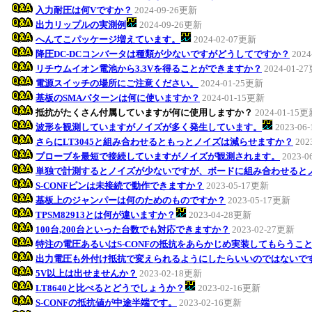
入力耐圧は何Vですか？
2024-09-26更新
出力リップルの実測例
2024-09-26更新
へんてこパッケージ増えています。
2024-02-07更新
降圧DC-DCコンバータは種類が少ないですがどうしてですか？
202
リチウムイオン電池から3.3Vを得ることができますか？
2024-01-2
電源スイッチの場所にご注意ください。
2024-01-25更新
基板のSMAパターンは何に使いますか？
2024-01-15更新
抵抗がたくさん付属していますが何に使用しますか？
2024-01-15
波形を観測していますがノイズが多く発生しています。
2023-06
さらにLT3045と組み合わせるともっとノイズは減らせますか？
202
プローブを最短で接続していますがノイズが観測されます。
2023-
単独で計測するとノイズが少ないですが、ボードに組み合わせると
S-CONFピンは未接続で動作できますか？
2023-05-17更新
基板上のジャンパーは何のためのものですか？
2023-05-17更新
TPSM82913とは何が違いますか？
2023-04-28更新
100台,200台といった台数でも対応できますか？
2023-02-27更新
特注の電圧あるいはS-CONFの抵抗をあらかじめ実装してもらうこ
出力電圧も外付け抵抗で変えられるようにしたらいいのではないで
5V以上は出せませんか？
2023-02-18更新
LT8640と比べるとどうでしょうか？
2023-02-16更新
S-CONFの抵抗値が中途半端です。
2023-02-16更新