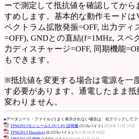
ーで測定して抵抗値を確認してから
すめします。基本的な動作モードはVINと
ペクトラム拡散発振=OFF, 出力ディス
=OFF), GNDとの直結(f=1MHz, 
力ディスチャージ=OFF, 同期機能=
もできます。
※抵抗値を変更する場合は電源を一
す必要があります。通電したまま抵
変わりません。
●データシート・ファイル (うまく表示されない場合は、右クリックしてフ
TPS62913モジュール3.3V/1.8V 説明書
(511kバイト)
2024年 11月 20日
TPS62913 Datasheet
(6,337kバイト)
2021年 04月 08日
TPS62913応用例
(2,822kバイト)
2023年 04月 01日