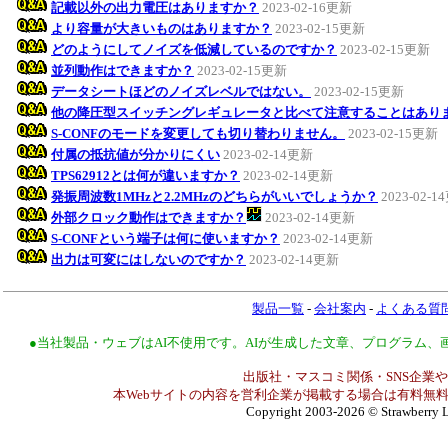
記載以外の出力電圧はありますか？
2023-02-16更新
より容量が大きいものはありますか？
2023-02-15更新
どのようにしてノイズを低減しているのですか？
2023-02-15更新
並列動作はできますか？
2023-02-15更新
データシートほどのノイズレベルではない。
2023-02-15更新
他の降圧型スイッチングレギュレータと比べて注意することはあり
S-CONFのモードを変更しても切り替わりません。
2023-02-15更新
付属の抵抗値が分かりにくい
2023-02-14更新
TPS62912とは何が違いますか？
2023-02-14更新
発振周波数1MHzと2.2MHzのどちらがいいでしょうか？
2023-02-
外部クロック動作はできますか？
2023-02-14更新
S-CONFという端子は何に使いますか？
2023-02-14更新
出力は可変にはしないのですか？
2023-02-14更新
製品一覧
-
会社案内
-
よくある質
●当社製品・ウェブはAI不使用です。AIが生成した文章、プログラム
出版社・マスコミ関係・SNS企業や
本Webサイトの内容を営利企業が掲載する場合は有料無料
Copyright 2003-2026
© Strawberry L