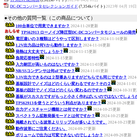
DC-DCコンバータセレクションガイド
(7,354kバイト)
2023年 04月 19日
●その他の質問一覧（この商品について）
100台単位で用意できますか？
2024-11-28更新
TPS62913 ローノイズ降圧型DC-DCコンバータモジュールの発売
電圧違いの３種類はどうやって区別しますか？
2024-11-16更新
1.2V出力品は何Vから動作しますか？
2024-11-16更新
発熱は大丈夫でしょうか？
2024-11-15更新
負荷応答特性
2024-11-15更新
入力耐圧が高いものはないですか？
2024-11-03更新
NR/SSコンデンサは何uFですか？
2024-11-01更新
3.3V出力できるのは２型番ありますがどちらでも同じですか？
2024
基板設計でノイズはどのくらい変わるですか？その２
2024-11-
基板の設計でノイズはどのくらい変わるのですか？
2024-10-31
基板がスカスカですがもっと小さく作ればいいのではないでしょう
TPS62913を使うとどういう利点がありますか？
2024-10-26更新
出力ディスチャージ機能とは何ですか？
2024-10-25更新
スペクトラム拡散発振モードとは何ですか？
2024-10-25更新
掲載されている波形よりリップルが多いようです。
2024-10-23更新
動作波形にご注意ください。
2024-09-27更新
ボリュームで出力は可変できないのでしょうか？
2024-09-26更新