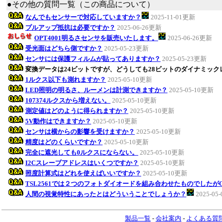
●その他の質問一覧（この商品について）
なんでもセンサーで対応していますか？
2025-11-01更新
プルアップ抵抗は必要ですか？
2025-06-26更新
OPT4001明るさセンサを販売いたします。
2025-06-26更新
受光面はどちら側ですか？
2025-05-23更新
センサには保護フィルムが貼ってありますか？
2025-05-23更新
変換データは24ビットですが、どうしても28ビットのダイナミッ
1ルクス以下も測れますか？
2025-05-10更新
LED照明の明るさ、ルーメンは計測できますか？
2025-05-10更新
107374ルクスから増えない。
2025-05-10更新
測定値はどのように得られますか？
2025-05-10更新
5V動作はできますか？
2025-05-10更新
センサは横からの影響を受けますか？
2025-05-10更新
精度はどのくらいですか？
2025-05-10更新
完全に遮光しても0ルクスにならない。
2025-05-10更新
I2Cスレーブアドレスはいくつですか？
2025-05-10更新
照度計算式はどれを使えばいいですか？
2025-05-10更新
TSL2561では２つのフォトダイオードを組み合わせたものでしたがO
人間の視覚特性にあったとはどういうことでしょうか？
2025-05
製品一覧
-
会社案内
-
よくある質