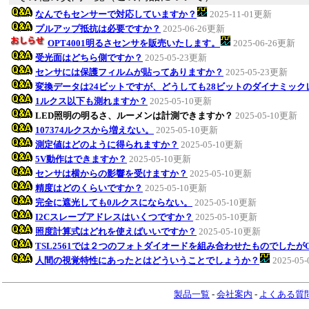
なんでもセンサーで対応していますか？
2025-11-01更新
プルアップ抵抗は必要ですか？
2025-06-26更新
OPT4001明るさセンサを販売いたします。
2025-06-26更新
受光面はどちら側ですか？
2025-05-23更新
センサには保護フィルムが貼ってありますか？
2025-05-23更新
変換データは24ビットですが、どうしても28ビットのダイナミッ
1ルクス以下も測れますか？
2025-05-10更新
LED照明の明るさ、ルーメンは計測できますか？
2025-05-10更新
107374ルクスから増えない。
2025-05-10更新
測定値はどのように得られますか？
2025-05-10更新
5V動作はできますか？
2025-05-10更新
センサは横からの影響を受けますか？
2025-05-10更新
精度はどのくらいですか？
2025-05-10更新
完全に遮光しても0ルクスにならない。
2025-05-10更新
I2Cスレーブアドレスはいくつですか？
2025-05-10更新
照度計算式はどれを使えばいいですか？
2025-05-10更新
TSL2561では２つのフォトダイオードを組み合わせたものでしたがO
人間の視覚特性にあったとはどういうことでしょうか？
2025-05
製品一覧
-
会社案内
-
よくある質