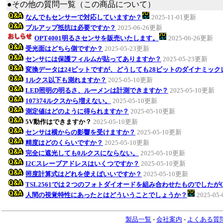
●その他の質問一覧（この商品について）
なんでもセンサーで対応していますか？
2025-11-01更新
プルアップ抵抗は必要ですか？
2025-06-26更新
OPT4001明るさセンサを販売いたします。
2025-06-26更新
受光面はどちら側ですか？
2025-05-23更新
センサには保護フィルムが貼ってありますか？
2025-05-23更新
変換データは24ビットですが、どうしても28ビットのダイナミッ
1ルクス以下も測れますか？
2025-05-10更新
LED照明の明るさ、ルーメンは計測できますか？
2025-05-10更新
107374ルクスから増えない。
2025-05-10更新
測定値はどのように得られますか？
2025-05-10更新
5V動作はできますか？
2025-05-10更新
センサは横からの影響を受けますか？
2025-05-10更新
精度はどのくらいですか？
2025-05-10更新
完全に遮光しても0ルクスにならない。
2025-05-10更新
I2Cスレーブアドレスはいくつですか？
2025-05-10更新
照度計算式はどれを使えばいいですか？
2025-05-10更新
TSL2561では２つのフォトダイオードを組み合わせたものでしたがO
人間の視覚特性にあったとはどういうことでしょうか？
2025-05
製品一覧
-
会社案内
-
よくある質