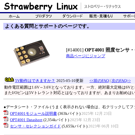
よくある質問とサポートのページです。
[#14001]
OPT4001 照度セン
商品ページにジャンプ
5V動作はできますか？
2025-05-10更新
<<前のFAQ
|
次のFAQ>>
動作電圧範囲は1.6V～3.6Vとなっております。一方、絶対最大定格は6
またI/Oピンは5Vトレラント対応とはなっておりますが、あまりお勧めは
●データシート・ファイル (うまく表示されない場合は、右クリックしてフ
OPT4001モジュール説明書
(363kバイト)
2025年 12月 23日
OPT4001 Datasheet
(2,354kバイト)
2025年 12月 23日
センサ・セレクションガイド
(5,655kバイト)
2023年 06月 10日