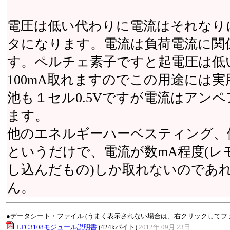
電圧は低い代わりに電流はそれなりに
タになります。電流は負荷電流に関
す。ペルチェ素子ですと起電圧は低
100mA取れますのでこの用途には
池も１セル0.5Vですが電流はアン
ます。
他のエネルギーハーベスティング、例
というだけで、電流が数mA程度(レ
し込んだもの)しか取れないのであ
ん。
●データシート・ファイル (うまく表示されない場合は、右クリックしてフ
LTC3108モジュール説明書
(424kバイト)
2012年 09月 23日