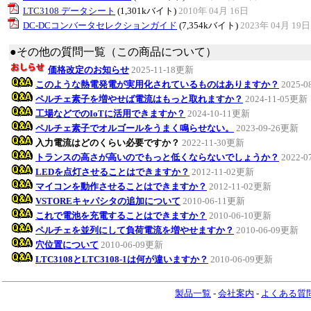
LTC3108 データシート
(1,301kバイト)
2010年 04月 16日
DC-DCコンバータセレクションガイド
(7,354kバイト)
2023年 04月 19日
●その他の質問一覧（この商品について）
価格改定のお知らせ
2025-11-18更新
このような熱電発電が実用化されているものはありますか？
2025-
ペルチェ素子を増やせば電流はもっと取れますか？
2024-11-05更新
工場などでのIoTに活用できますか？
2024-10-11更新
ペルチェ素子でオルゴールをうまく鳴らせない。
2023-09-26更新
入力電流はどのくらい必要ですか？
2022-11-30更新
トランスの高さが高いのでもっと低くならないでしょうか？
2022-
LEDを点灯させることはできますか？
2012-11-02更新
マイコンを動作させることはできますか？
2012-11-02更新
VSTOREキャパシタの追加について
2010-06-11更新
これで電池を充電することはできますか？
2010-06-10更新
ペルチェを並列にして負荷電流を増やせますか？
2010-06-09更新
穴位置について
2010-06-09更新
LTC3108とLTC3108-1は何が違いますか？
2010-06-09更新
製品一覧
-
会社案内
-
よくある質