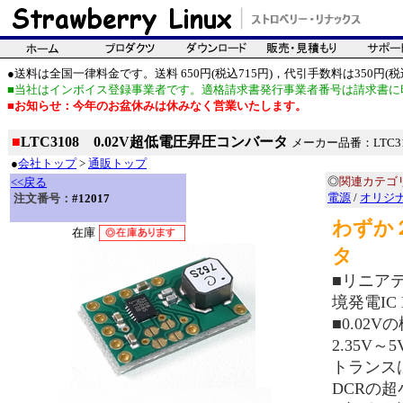
●送料は全国一律料金です。送料 650円(税込715円)，代引手数料は350円(税込
■当社はインボイス登録事業者です。適格請求書発行事業者番号は請求書に
■お知らせ：今年のお盆休みは休みなく営業いたします。
■
LTC3108 0.02V超低電圧昇圧コンバータ
メーカー品番：LTC31
●
会社トップ
>
通販トップ
◎
関連カテゴ
<<戻る
電源
/
オリジ
注文番号：
#12017
わずか
在庫
タ
■リニア
境発電IC
■0.0
2.35V
トランスは
DCRの