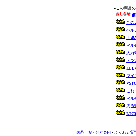
●この商品
価
この
ペル
工場
ペル
入力
トラ
LE
マイ
VS
これ
ペル
穴位
LTC
製品一覧
-
会社案内
-
よくある質