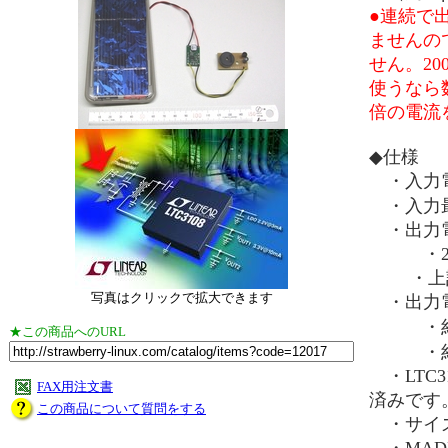
●連続で
ませんの
せん。20
使うなら
倍の電流
◆仕様
・入力
・入力
・出力
・2.35
・上記と
写真はクリックで拡大できます
・出力
・約1.2
★この商品へのURL
・約40mA
・LTC3
FAX用注文書
済みです
この商品について質問をする
・サイズ：