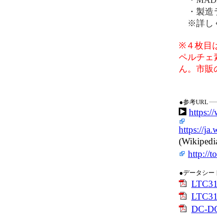
・MADE 
・製造ラ
※詳しく
※４枚目
ペルチェ
ん。市販
●参考URL
https:/
https:/
(Wikipe
http://
●データシー
LTC
LTC
DC-