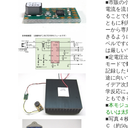
■市販の
電流を流
ることで
ともに利
ーから専
きるよう
ベルです
は厳しい
■定電圧
モードで
記録した
途に向い
イデア次
学反応に
ともでき
■
本モジュ
るいは太
■写真４
Ｃ（約5