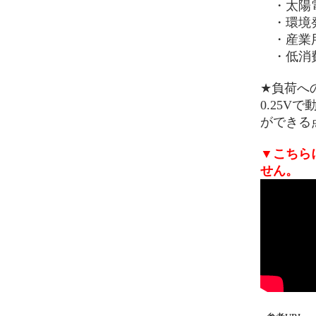
・太陽電
・環境発
・産業用
・低消費
★負荷への
0.25
ができる点
▼こちら
せん。