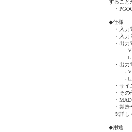
すること
・PGO
◆仕様
・入力
・入力最大
・出力
- VOU
- LD
・出力
- VO
- LDO
・サイズ：
・その他
・MADE 
・製造ラ
※詳しく
◆用途