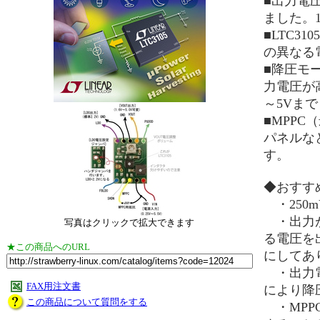
■出力電
ました。1
■LTC3
の異なる
■降圧モ
力電圧が
～5Vまで
■MPP
パネルな
す。
◆おすす
・250
・出力が２
写真はクリックで拡大できます
る電圧を
★この商品へのURL
にしてあ
・出力電
FAX用注文書
により降
この商品について質問をする
・MPP