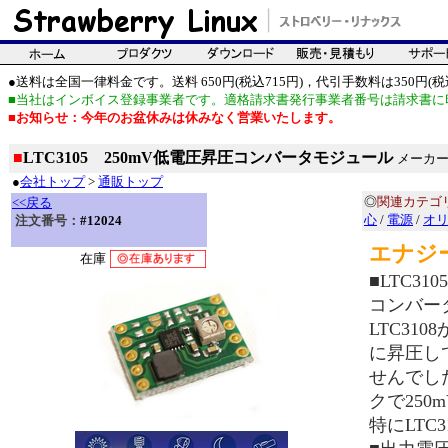
●送料は全国一律料金です。送料 650円(税込715円)，代引手数料は350円(税込
■当社はインボイス登録事業者です。適格請求書発行事業者番号は請求書に
■お知らせ：今年のお盆休みは休みなく営業いたします。
■
LTC3105 250mV低電圧昇圧コンバータモジュール
メーカー
●
会社トップ
>
通販トップ
◎
関連カテゴ
<<戻る
心
/
電源
/
オ
注文番号：
#12024
エナジ
在庫
■LTC31
コンバー
LTC31
に昇圧し
せんでした
クで250
特にLTC