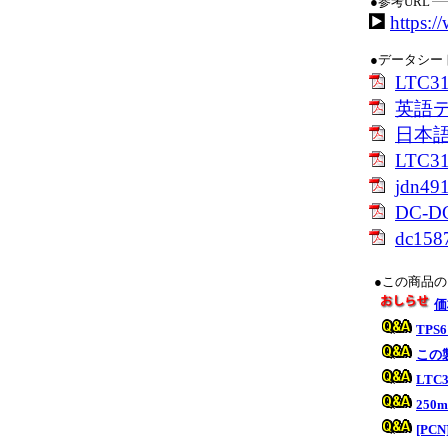
●参考URL
https:/
●データシー
LTC
英語
日本
LTC
jdn491
DC-
dc1587
●この商品
価
TP
この
LT
25
[PC