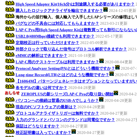
High Speed Adapter Kit(16ch分)は別途購入する必要がありますか？
購入したロジックアナライザを輸出できますか？
2024-12-05更新
海外からの並行輸入、個人輸入で入手したLAPシリーズの修理はし
バグなどの不具合には対応してもらえますか？
2023-03-21更新
LAP-C Pro用High Speed Adapter Kitは複数買っても割引になら
USB2.0(480Mbps)接続でも利用できますか？
2022-05-17更新
定期校正は行っていただけますか？
2022-05-09更新
外部クロックで取り込んだ信号はプロトコル解析できますか？
2021
eMMCの解析はできますか？
2021-10-18更新
LAP-C用のテストケーブルは利用できますか？
2020-08-04更新
Protocol Analyzer Setting(PA)とはどういう機能ですか？
2020-07
Long-time Record(LTR)とはどのような機能ですか？
2020-07-1
【16064M】パターンジェネレータはオプションとなっていますが
各モデルの違いは何ですか？
2020-04-28更新
ZEROPLUSの新シリーズLAP-C Proの取り扱い開始
2020-04
パソコンへの接続は普通のUSB-Aでしょうか？
2020-04-28更新
現在のPCソフトウェアの最新は？
2020-04-28更新
プロトコルアナライザトリガーは無料ですか？
2020-04-27更新
入力のグランドとパソコンのグランドは同電位ですか？
2020-04-2
保証はどうなりますか？
2020-04-27更新
校正証明書は入っていますか？
2020-04-27更新