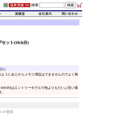
検索
セット(16ch分)
Q>>
パソコンのようにあとからメモリ増設はできませんのでよく検
。16064Mはエントリーモデルで他よりもだいぶ安い価
す。
11-07更新