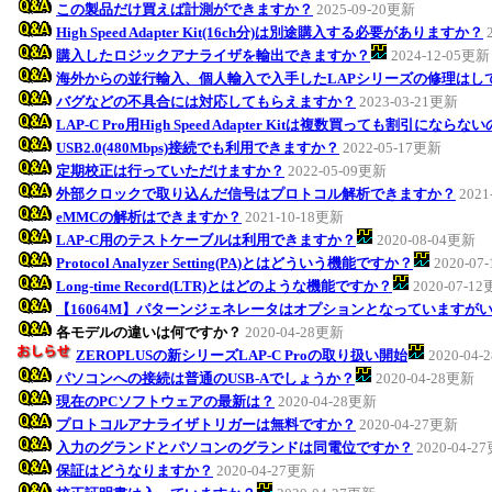
この製品だけ買えば計測ができますか？
2025-09-20更新
High Speed Adapter Kit(16ch分)は別途購入する必要がありますか？
購入したロジックアナライザを輸出できますか？
2024-12-05更新
海外からの並行輸入、個人輸入で入手したLAPシリーズの修理はし
バグなどの不具合には対応してもらえますか？
2023-03-21更新
LAP-C Pro用High Speed Adapter Kitは複数買っても割引になら
USB2.0(480Mbps)接続でも利用できますか？
2022-05-17更新
定期校正は行っていただけますか？
2022-05-09更新
外部クロックで取り込んだ信号はプロトコル解析できますか？
2021
eMMCの解析はできますか？
2021-10-18更新
LAP-C用のテストケーブルは利用できますか？
2020-08-04更新
Protocol Analyzer Setting(PA)とはどういう機能ですか？
2020-07
Long-time Record(LTR)とはどのような機能ですか？
2020-07-1
【16064M】パターンジェネレータはオプションとなっていますが
各モデルの違いは何ですか？
2020-04-28更新
ZEROPLUSの新シリーズLAP-C Proの取り扱い開始
2020-04
パソコンへの接続は普通のUSB-Aでしょうか？
2020-04-28更新
現在のPCソフトウェアの最新は？
2020-04-28更新
プロトコルアナライザトリガーは無料ですか？
2020-04-27更新
入力のグランドとパソコンのグランドは同電位ですか？
2020-04-2
保証はどうなりますか？
2020-04-27更新