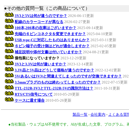
●その他の質問一覧（この商品について）
3V3と5Vは何が違うのですか？
2026-06-15更新
配線のカラーコードが異なる
2026-02-27更新
100本,200本の在庫はございますか？
2025-09-14更新
先端の６ピンコネクタを変更できますか？
2025-04-10更新
USB type-Cに対応したものはありませんか？
2025-03-11更新
６ピン端子の受け側はどれが適合しますか？
2025-02-05更新
補足説明や添付文書は付いていますか？
2024-08-21更新
個包装になっていますか？
2023-12-29更新
3V3と3.3Vは何が違いますか？
2023-12-14更新
3.3V品と5V品はどうして価格が違うのですか？
2022-12-02更新
5V(あるいは3V3)と間違えてしまったのですが交換できますか？
20
3.5mmプラグのものは終わってしまったのですか？
2022-07-15更新
TTL-232R-3V3とTTL-232R-5Vの識別方法は？
2011-10-31更新
RTS/CTS信号について
2010-05-29更新
ケースに通す場合
2010-05-26更新
製品一覧
-
会社案内
-
よくある質
●当社製品・ウェブはAI不使用です。AIが生成した文章、プログラム