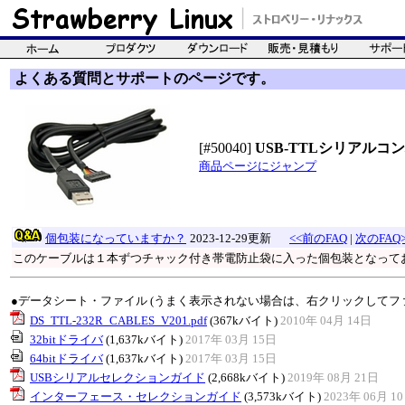
よくある質問とサポートのページです。
[#50040]
USB-TTLシリアルコン
商品ページにジャンプ
個包装になっていますか？
2023-12-29更新
<<前のFAQ
|
次のFAQ>
このケーブルは１本ずつチャック付き帯電防止袋に入った個包装となって
●データシート・ファイル (うまく表示されない場合は、右クリックしてフ
DS_TTL-232R_CABLES_V201.pdf
(367kバイト)
2010年 04月 14日
32bitドライバ
(1,637kバイト)
2017年 03月 15日
64bitドライバ
(1,637kバイト)
2017年 03月 15日
USBシリアルセレクションガイド
(2,668kバイト)
2019年 08月 21日
インターフェース・セレクションガイド
(3,573kバイト)
2023年 06月 1