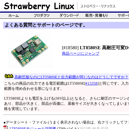
よくある質問とサポートのページです。
[#18580]
LT8580SE 高耐圧可変
商品ページにジャンプ
高耐圧版なのにLT3580SEと出力範囲が同じなのはどうしてですか？
こちらの商品の出力できる電圧範囲はLT3580SE[
#13358
]と同じです。入力
範囲を埋め合わせる形になります。
LT3580SEよりも電圧を上げる(36V以上)となると、さらに耐圧のマ
あり、部品が大きく、部品が高価に、基板サイズが大きくなってしまいます。
格を実現しています。
●データシート・ファイル (うまく表示されない場合は、右クリックしてフ
LT8580SEモジュール説明書
(256kバイト)
2023年 06月 05日