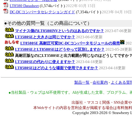
LT8580 Datasheet
(1,574kバイト)
2022年 03月 15日
DC-DCコンバータセレクションガイド
(7,354kバイト)
2023年 04月 19日
●その他の質問一覧（この商品について）
マイナス側のLT8580INVというのはあるのですか？
2023-07-06更新
LT3580SEと大きさは同じですか？
2023-06-05更新
LT8580SE 高耐圧可変DC-DCコンバータモジュールの発売
20
LT3580SEとLT8580SEはどうやって区別しますか？
2023-05-28更新
高耐圧版なのにLT3580SEと出力範囲が同じなのはどうしてですか
LT3580SEの代わりに使えますか？
2023-04-18更新
LT8580SEはどのような場面で使用できますか？
2023-04-18更新
製品一覧
-
会社案内
-
よくある質
●当社製品・ウェブはAI不使用です。AIが生成した文章、プログラム
出版社・マスコミ関係・SNS企業や
本Webサイトの内容を営利企業が掲載する場合は有料無料
Copyright 2003-2026
© Strawberry L