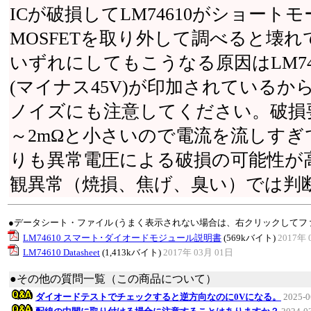
ICが破損してLM74610がショー
MOSFETを取り外して調べると壊
いずれにしてもこうなる原因はLM74
(マイナス45V)が印加されている
ノイズにも注意してください。破損
～2mΩと小さいので電流を流しす
りも異常電圧による破損の可能性が
観異常（焼損、焦げ、臭い）では判
●データシート・ファイル (うまく表示されない場合は、右クリックしてフ
LM74610 スマート･ダイオードモジュール説明書
(569kバイト)
2017年 
LM74610 Datasheet
(1,413kバイト)
2017年 03月 01日
●その他の質問一覧（この商品について）
ダイオードテストでチェックすると逆方向なのに0Vになる。
2025-