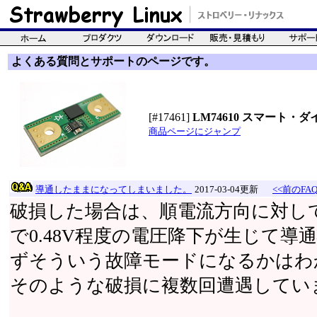
よくある質問とサポートのページです。
[#17461]
LM74610 スマート・ダ
商品ページにジャンプ
導通したままになってしまいました。
2017-03-04更新
<<前のFA
破損した場合は、順電流方向に対してほ
で0.48V程度の電圧降下が生じて
ずそういう故障モードになるかはわ
そのような破損に複数回遭遇してい