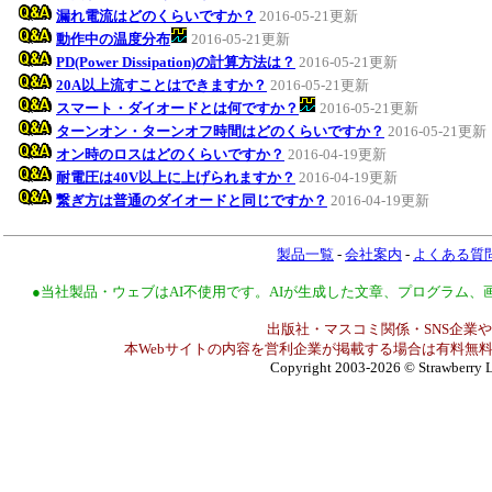
漏れ電流はどのくらいですか？
2016-05-21更新
動作中の温度分布
2016-05-21更新
PD(Power Dissipation)の計算方法は？
2016-05-21更新
20A以上流すことはできますか？
2016-05-21更新
スマート・ダイオードとは何ですか？
2016-05-21更新
ターンオン・ターンオフ時間はどのくらいですか？
2016-05-21更新
オン時のロスはどのくらいですか？
2016-04-19更新
耐電圧は40V以上に上げられますか？
2016-04-19更新
繋ぎ方は普通のダイオードと同じですか？
2016-04-19更新
製品一覧
-
会社案内
-
よくある質
●当社製品・ウェブはAI不使用です。AIが生成した文章、プログラム
出版社・マスコミ関係・SNS企業や
本Webサイトの内容を営利企業が掲載する場合は有料無料
Copyright 2003-2026
© Strawberry L