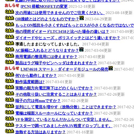
配線の中間に取り付ける場合に注意することはありますか？
2024-
[PCN] 搭載MOSFETの変更
2023-12-18更新
次の用途には使用できませんのでご注意ください。
2023-08-18更新
OR接続とはどのようなものですか？
2023-04-29更新
もっとON抵抗を小さくすればもっとロスが小さくなるのではないで
他の理想ダイオードLTC3458と比べた場合の違いは？
2017-03-09
ダイオードやヒューズ，ポリスイッチとはどう違いますか？
2017-
導通したままになってしまいました。
2017-03-04更新
AC振幅に入れるとどうなりますか？
2017-03-04更新
商用電源の整流用には使えますか？
2017-03-03更新
製品はラグ端子やピンヘッダは含まれますか？
2017-03-02更新
LM74610 スマート・ダイオードモジュールの発売
2017-03-
何Vから動作しますか？
2017-03-01更新
動作温度範囲は?
2017-03-01更新
実際の順方向電圧降下はどのくらいですか？
2017-03-01更新
その他取り扱いに注意することはありますか？
2017-02-26更新
端子の穴は何mmですか？
2017-02-26更新
並列にして電流を増やす（放熱分散）ことはできますか？
2017-02
電極は端面スルーホールになっていますか？
2017-02-26更新
VFを測定しているとなんだかふらついて安定しません。
2017-02-
テスターで調べてみましたが0.3V程度ドロップします。
2017-02-0
放熱する方法はありますか？
2017-01-16更新