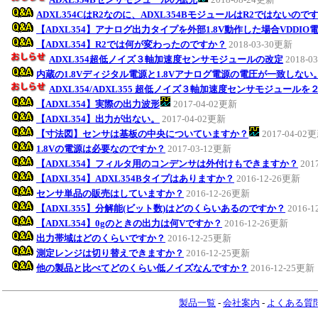
ADXL354CはR2なのに、ADXL354BモジュールはR2ではないので
【ADXL354】アナログ出力タイプを外部1.8V動作した場合VDDI
【ADXL354】R2では何が変わったのですか？
2018-03-30更新
ADXL354超低ノイズ３軸加速度センサモジュールの改定
2018-0
内蔵の1.8Vディジタル電源と1.8Vアナログ電源の電圧が一致しない
ADXL354/ADXL355 超低ノイズ３軸加速度センサモジュールを
【ADXL354】実際の出力波形
2017-04-02更新
【ADXL354】出力が出ない。
2017-04-02更新
【寸法図】センサは基板の中央についていますか？
2017-04-02
1.8Vの電源は必要なのですか？
2017-03-12更新
【ADXL354】フィルタ用のコンデンサは外付けもできますか？
201
【ADXL354】ADXL354Bタイプはありますか？
2016-12-26更新
センサ単品の販売はしていますか？
2016-12-26更新
【ADXL355】分解能(ビット数)はどのくらいあるのですか？
2016-
【ADXL354】0gのときの出力は何Vですか？
2016-12-26更新
出力帯域はどのくらいですか？
2016-12-25更新
測定レンジは切り替えできますか？
2016-12-25更新
他の製品と比べてどのくらい低ノイズなんですか？
2016-12-25更新
製品一覧
-
会社案内
-
よくある質