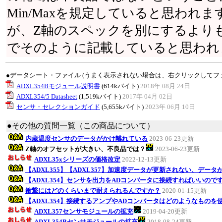
Min/Maxを規定していると思われ
が、Z軸のスペックを別にするよりも
でそのように記載していると思われ
●データシート・ファイル (うまく表示されない場合は、右クリックしてフ
ADXL354Bモジュール説明書
(614kバイト)
2018年 08月 24日
ADXL354/5 Datasheet
(1,519kバイト)
2017年 04月 02日
センサ・セレクションガイド
(5,655kバイト)
2023年 06月 10日
●その他の質問一覧（この商品について）
内蔵温度センサのデータがかけ離れている
2023-06-23更新
Z軸のオフセットが大きい、不良品では？
2023-06-23更新
ADXL35xシリーズの価格改定
2022-12-13更新
【ADXL355】【ADXL357】加速度データが更新されない、データ
【ADXL354】センサを出力をADコンバータに接続すればいいので
衝撃にはどのくらいまで耐えられるんですか？
2020-01-15更新
【ADXL354】接続するアンプやADコンバータはどのようなものを
ADXL357センサモジュールの拡充
2019-04-20更新
ADXL354Bセンサモジュールの拡充
2018-08-24更新