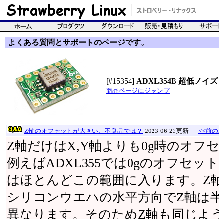
よくある質問とサポートのページです。
[#15354]
ADXL354B 超低ノイ
商品ページにジャンプ
Z軸のオフセットが大きい、不良品では？
2023-06-23更新
<<前の
Z軸だけはX,Y軸よりも0g時のオ
例えばADXL355では0gのオフセット
はほとんどこの範囲に入ります。Z
シリコンウエハの水平方向でZ軸は
異なります。そのためZ軸も同じよ