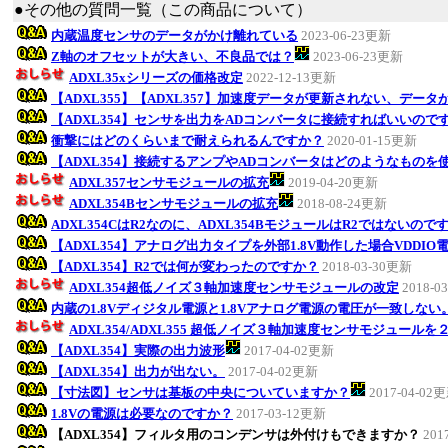
●その他の質問一覧（この商品について）
内蔵温度センサのデータがかけ離れている
2023-06-23更新
Z軸のオフセットが大きい、不良品では？
2023-06-23更新
ADXL35xシリーズの価格改定
2022-12-13更新
【ADXL355】【ADXL357】加速度データが更新されない、データ
【ADXL354】センサを出力をADコンバータに接続すればいいので
衝撃にはどのくらいまで耐えられるんですか？
2020-01-15更新
【ADXL354】接続するアンプやADコンバータはどのようなものを
ADXL357センサモジュールの拡充
2019-04-20更新
ADXL354Bセンサモジュールの拡充
2018-08-24更新
ADXL354CはR2なのに、ADXL354BモジュールはR2ではないので
【ADXL354】アナログ出力タイプを外部1.8V動作した場合VDDI
【ADXL354】R2では何が変わったのですか？
2018-03-30更新
ADXL354超低ノイズ３軸加速度センサモジュールの改定
2018-0
内蔵の1.8Vディジタル電源と1.8Vアナログ電源の電圧が一致しない
ADXL354/ADXL355 超低ノイズ３軸加速度センサモジュールを
【ADXL354】実際の出力波形
2017-04-02更新
【ADXL354】出力が出ない。
2017-04-02更新
【寸法図】センサは基板の中央についていますか？
2017-04-02
1.8Vの電源は必要なのですか？
2017-03-12更新
【ADXL354】フィルタ用のコンデンサは外付けもできますか？
201