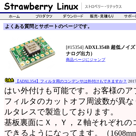
よくある質問とサポートのページです。
[#15354]
ADXL354B 超低ノイ
ナログ出力）
商品ページにジャンプ
【ADXL354】フィルタ用のコンデンサは外付けもできますか？
201
はい外付けも可能です。お客様のア
フィルタのカットオフ周波数が異な
ルタレスで製造しております。
基板裏面にＸ，Ｙ，Ｚ軸それぞれの
できるようになってます。（1608