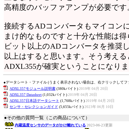
高精度のバッファアンプが必要です
接続するADコンバータもマイコン
まけ的なものですと十分な性能は得
ビット以上のADコンバータを推奨し
以上はすると思います。そう考えると
ADXL355が確実ということになり
●データシート・ファイル (うまく表示されない場合は、右クリックしてフ
ADXL357モジュール説明書
(380kバイト)
2019年 04月 20日
ADXL357 Datasheet
(1,032kバイト)
2019年 04月 20日
ADXL357日本語データシート
(1,768kバイト)
2019年 04月 20日
センサ・セレクションガイド
(5,655kバイト)
2023年 06月 10日
●その他の質問一覧（この商品について）
内蔵温度センサのデータがかけ離れている
2023-06-23更新