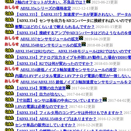
Z軸のオフセットが大きい、不良品では？
2023-06-23更新
ADXL35xシリーズの価格改定
2022-12-13更新
【ADXL355】【ADXL357】加速度データが更新されない、データ
【ADXL354】センサを出力をADコンバータに接続すればいいので
衝撃にはどのくらいまで耐えられるんですか？
2020-01-15更新
【ADXL354】接続するアンプやADコンバータはどのようなものを
ADXL357センサモジュールの拡充
2019-04-20更新
ADXL354Bセンサモジュールの拡充
2018-08-24更新
ADXL354CはR2なのに、ADXL354BモジュールはR2ではないので
【ADXL354】アナログ出力タイプを外部1.8V動作した場合VDDI
【ADXL354】R2では何が変わったのですか？
2018-03-30更新
ADXL354超低ノイズ３軸加速度センサモジュールの改定
2018-0
内蔵の1.8Vディジタル電源と1.8Vアナログ電源の電圧が一致しない
ADXL354/ADXL355 超低ノイズ３軸加速度センサモジュールを
【ADXL354】実際の出力波形
2017-04-02更新
【ADXL354】出力が出ない。
2017-04-02更新
【寸法図】センサは基板の中央についていますか？
2017-04-02
1.8Vの電源は必要なのですか？
2017-03-12更新
【ADXL354】フィルタ用のコンデンサは外付けもできますか？
201
【ADXL354】ADXL354Bタイプはありますか？
2016-12-26更新
センサ単品の販売はしていますか？
2016-12-26更新