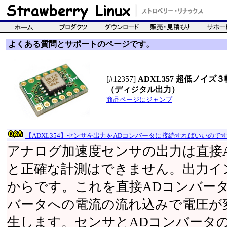
よくある質問とサポートのページです。
[#12357]
ADXL357 超低ノイズ３軸
（ディジタル出力）
商品ページにジャンプ
【ADXL354】センサを出力をADコンバータに接続すればいいので
アナログ加速度センサの出力は直接
と正確な計測はできません。出力イン
からです。これを直接ADコンバータ
バータへの電流の流れ込みで電圧が
生します。センサとADコンバータ