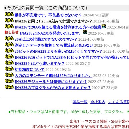
●その他の質問一覧（この商品について）
動作が不安定です。不良品ではないか？
2024-07-02更新
INA226と同じ1.25mA刻みで計測できますか？
2022-10-15更新
INA226で20Aを超える電流を計測される方への注意
2022-10-04
INA238とINA231を発売いたします。
2022-10-03更新
20A以上の計測はできないのですか？
2022-10-03更新
測定したデータを換算しても電流値と合わない
2022-10-03更新
20ビットのINA228よりも高いのはどうしてですか？
2022-10-02更
INA226も16ビットでINA238も16ビットで同じですが何が変わっ
INA228とはどう違いますか？
2022-08-25更新
初期精度について
2022-08-19更新
入力のコモンモード電圧は85Vになりました。
2022-08-12更新
INA226モジュールとは併売になりますか？
2022-07-23更新
INA226のプログラムがそのまま動きますか？
2022-07-23更新
製品一覧
-
会社案内
-
よくある質
●当社製品・ウェブはAI不使用です。AIが生成した文章、プログラム
出版社・マスコミ関係・SNS企業や
本Webサイトの内容を営利企業が掲載する場合は有料無料