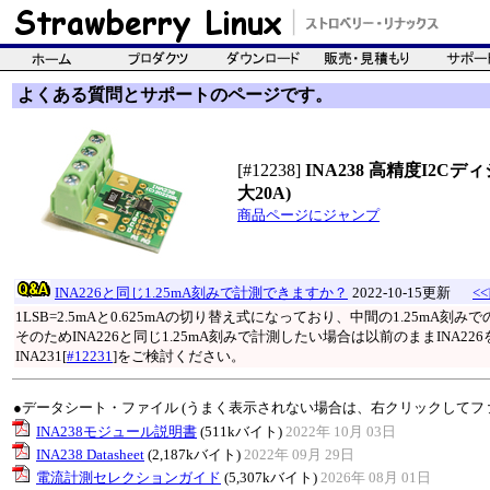
よくある質問とサポートのページです。
[#12238]
INA238 高精度I2
大20A)
商品ページにジャンプ
INA226と同じ1.25mA刻みで計測できますか？
2022-10-15更新
<
1LSB=2.5mAと0.625mAの切り替え式になっており、中間の1.25mA刻
そのためINA226と同じ1.25mA刻みで計測したい場合は以前のままINA
INA231[
#12231
]をご検討ください。
●データシート・ファイル (うまく表示されない場合は、右クリックしてフ
INA238モジュール説明書
(511kバイト)
2022年 10月 03日
INA238 Datasheet
(2,187kバイト)
2022年 09月 29日
電流計測セレクションガイド
(5,307kバイト)
2026年 08月 01日