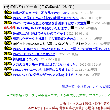
●その他の質問一覧（この商品について）
動作が不安定です。不良品ではないか？
2024-07-02更新
INA226と同じ1.25mA刻みで計測できますか？
2022-10-15更新
INA226で20Aを超える電流を計測される方への注意
2022-10-04
INA238とINA231を発売いたします。
2022-10-03更新
20A以上の計測はできないのですか？
2022-10-03更新
測定したデータを換算しても電流値と合わない
2022-10-03更新
20ビットのINA228よりも高いのはどうしてですか？
2022-10-02更
INA226も16ビットでINA238も16ビットで同じですが何が変わっ
INA228とはどう違いますか？
2022-08-25更新
初期精度について
2022-08-19更新
入力のコモンモード電圧は85Vになりました。
2022-08-12更新
INA226モジュールとは併売になりますか？
2022-07-23更新
INA226のプログラムがそのまま動きますか？
2022-07-23更新
製品一覧
-
会社案内
-
よくある質
●当社製品・ウェブはAI不使用です。AIが生成した文章、プログラム
出版社・マスコミ関係・SNS企業や
本Webサイトの内容を営利企業が掲載する場合は有料無料