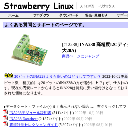
よくある質問とサポートのページです。
[#12238]
INA238 高精度I2
大20A)
商品ページにジャンプ
20ビットのINA228よりも高いのはどうしてですか？
2022-10-02更新
ビット数、精度的には20ビットのINA228の方が遥かに上ですが、仕入れの
す。現在の円安レートからするとINA228は特別に安い値付けとなって
された価格になります。
●データシート・ファイル (うまく表示されない場合は、右クリックしてフ
INA238モジュール説明書
(511kバイト)
2022年 10月 03日
INA238 Datasheet
(2,187kバイト)
2022年 09月 29日
電流計測セレクションガイド
(5,307kバイト)
2026年 08月 01日