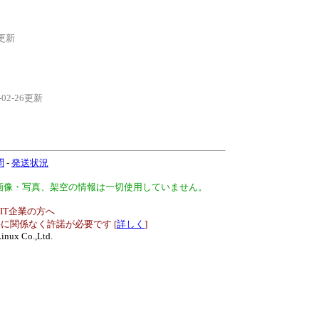
7更新
-02-26更新
問
-
発送状況
、画像・写真、架空の情報は一切使用していません。
IT企業の方へ
に関係なく許諾が必要です [
詳しく
]
inux Co.,Ltd.