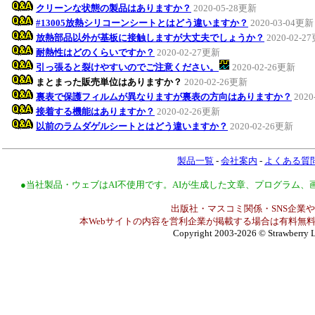
クリーンな状態の製品はありますか？
2020-05-28更新
#13005放熱シリコーンシートとはどう違いますか？
2020-03-04更新
放熱部品以外が基板に接触しますが大丈夫でしょうか？
2020-02-2
耐熱性はどのくらいですか？
2020-02-27更新
引っ張ると裂けやすいのでご注意ください。
2020-02-26更新
まとまった販売単位はありますか？
2020-02-26更新
裏表で保護フィルムが異なりますが裏表の方向はありますか？
2020
接着する機能はありますか？
2020-02-26更新
以前のラムダゲルシートとはどう違いますか？
2020-02-26更新
製品一覧
-
会社案内
-
よくある質
●当社製品・ウェブはAI不使用です。AIが生成した文章、プログラム
出版社・マスコミ関係・SNS企業や
本Webサイトの内容を営利企業が掲載する場合は有料無料
Copyright 2003-2026
© Strawberry L